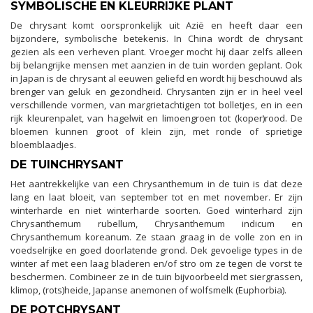
SYMBOLISCHE EN KLEURRIJKE PLANT
De chrysant komt oorspronkelijk uit Azië en heeft daar een
bijzondere, symbolische betekenis. In China wordt de chrysant
gezien als een verheven plant. Vroeger mocht hij daar zelfs alleen
bij belangrijke mensen met aanzien in de tuin worden geplant. Ook
in Japan is de chrysant al eeuwen geliefd en wordt hij beschouwd als
brenger van geluk en gezondheid. Chrysanten zijn er in heel veel
verschillende vormen, van margrietachtigen tot bolletjes, en in een
rijk kleurenpalet, van hagelwit en limoengroen tot (koper)rood. De
bloemen kunnen groot of klein zijn, met ronde of sprietige
bloemblaadjes.
DE TUINCHRYSANT
Het aantrekkelijke van een Chrysanthemum in de tuin is dat deze
lang en laat bloeit, van september tot en met november. Er zijn
winterharde en niet winterharde soorten. Goed winterhard zijn
Chrysanthemum rubellum, Chrysanthemum indicum en
Chrysanthemum koreanum. Ze staan graag in de volle zon en in
voedselrijke en goed doorlatende grond. Dek gevoelige types in de
winter af met een laag bladeren en/of stro om ze tegen de vorst te
beschermen. Combineer ze in de tuin bijvoorbeeld met siergrassen,
klimop, (rots)heide, Japanse anemonen of wolfsmelk (Euphorbia).
DE POTCHRYSANT