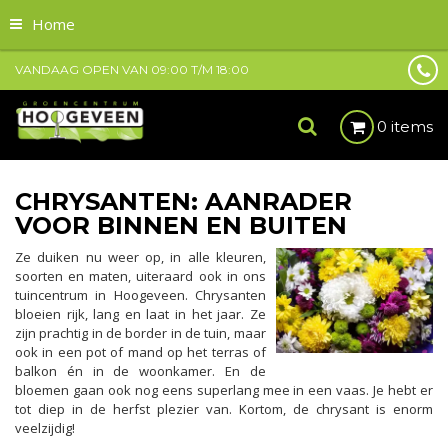
Home
VANDAAG OPEN VAN
09:00
T/M
18:00
0 items
CHRYSANTEN: AANRADER
VOOR BINNEN EN BUITEN
Ze duiken nu weer op, in alle kleuren,
soorten en maten, uiteraard ook in ons
tuincentrum in Hoogeveen. Chrysanten
bloeien rijk, lang en laat in het jaar. Ze
zijn prachtig in de border in de tuin, maar
ook in een pot of mand op het terras of
balkon én in de woonkamer. En de
bloemen gaan ook nog eens superlang mee in een vaas. Je hebt er
tot diep in de herfst plezier van. Kortom, de chrysant is enorm
veelzijdig!