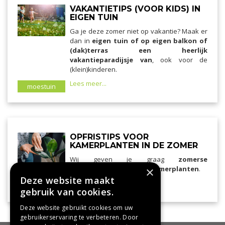
VAKANTIETIPS (VOOR KIDS) IN
EIGEN TUIN
Ga je deze zomer niet op vakantie? Maak er
dan in
eigen tuin of op eigen balkon of
(dak)terras een heerlijk
vakantieparadijsje van
, ook voor de
(klein)kinderen.
Lees meer...
moestuin
OPFRISTIPS VOOR
KAMERPLANTEN IN DE ZOMER
Wij geven je graag
zomerse
verzorgingstips voor je kamerplanten
×
.
Deze website maakt
Lees meer...
kamerplanten
gebruik van cookies.
Deze website gebruikt cookies om uw
gebruikerservaring te verbeteren. Door