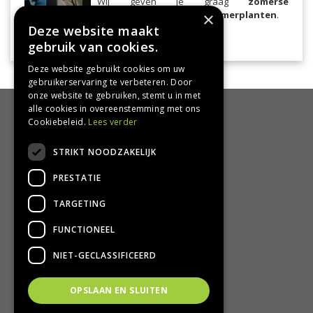
Wij geven je graag
zomerse
verzorgingstips voor je kamerplanten
×
.
Deze website maakt
Lees meer...
kamerplanten
gebruik van cookies.
Deze website gebruikt cookies om uw
gebruikerservaring te verbeteren. Door
onze website te gebruiken, stemt u in met
alle cookies in overeenstemming met ons
HANDIG
Cookiebeleid.
Lees verder
Bezorgen en afhalen
STRIKT NOODZAKELIJK
Retourbeleid
PRESTATIE
Algemene voorwaarden
Privacy Policy
TARGETING
Privacy statement
FUNCTIONEEL
CONTACT
NIET-GECLASSIFICEERD
Groencentrum Hoogeveen
OPSLAAN EN SLUITEN
Nijstad 11
7909 HS Hoogeveen