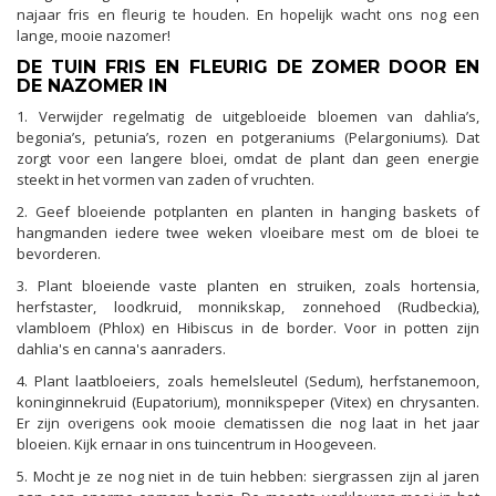
najaar fris en fleurig te houden. En hopelijk wacht ons nog een
lange, mooie nazomer!
DE TUIN FRIS EN FLEURIG DE ZOMER DOOR EN
DE NAZOMER IN
1. Verwijder regelmatig de uitgebloeide bloemen van dahlia’s,
begonia’s, petunia’s, rozen en potgeraniums (Pelargoniums). Dat
zorgt voor een langere bloei, omdat de plant dan geen energie
steekt in het vormen van zaden of vruchten.
2. Geef bloeiende potplanten en planten in hanging baskets of
hangmanden iedere twee weken vloeibare mest om de bloei te
bevorderen.
3. Plant bloeiende vaste planten en struiken, zoals hortensia,
herfstaster, loodkruid, monnikskap, zonnehoed (Rudbeckia),
vlambloem (Phlox) en Hibiscus in de border. Voor in potten zijn
dahlia's en canna's aanraders.
4. Plant laatbloeiers, zoals hemelsleutel (Sedum), herfstanemoon,
koninginnekruid (Eupatorium), monnikspeper (Vitex) en chrysanten.
Er zijn overigens ook mooie clematissen die nog laat in het jaar
bloeien. Kijk ernaar in ons tuincentrum in Hoogeveen.
5. Mocht je ze nog niet in de tuin hebben: siergrassen zijn al jaren