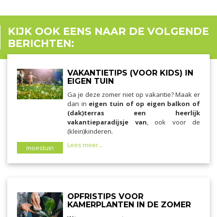
KIJK OOK EENS NAAR DE VOLGENDE
BERICHTEN:
VAKANTIETIPS (VOOR KIDS) IN
EIGEN TUIN
Ga je deze zomer niet op vakantie? Maak er
dan in
eigen tuin of op eigen balkon of
(dak)terras een heerlijk
vakantieparadijsje van
, ook voor de
(klein)kinderen.
Lees meer...
moestuin
OPFRISTIPS VOOR
KAMERPLANTEN IN DE ZOMER