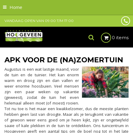
Home
VANDAAG OPEN VAN
09:00
T/M
17:00
0 items
APK VOOR DE (NA)ZOMERTUIN
Augustus is een wat lastige maand, voor
de tuin en de tuinier. Het kan enorm
warm en droog zijn en dan vallen er
weer enorme hoosbuien. Veel mensen
zijn een paar weken op vakantie
(geweest), zodat de tuin het even
helemaal alleen moet (of moest) rooien.
Tot nu toe is het maar een kwakkelzomer, dus de meeste planten
hebben geen last van droogte. Maar als je terugkomt van vakantie
of gewoon weer eens goed om je heen kijkt, zijn er ongetwijfeld
saaie of kale plekken in de tuin te ontdekken. Ons tuincentrum in
Hoogeveen geeft een aantal tips om de boel nog tot in het late