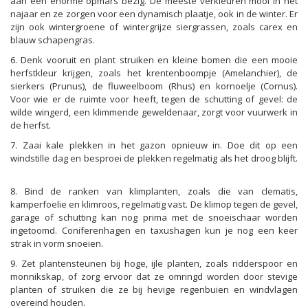
aan een enorme opmars bezig. De meeste verkleuren mooi in het
najaar en ze zorgen voor een dynamisch plaatje, ook in de winter. Er
zijn ook wintergroene of wintergrijze siergrassen, zoals carex en
blauw schapengras.
6. Denk vooruit en plant struiken en kleine bomen die een mooie
herfstkleur krijgen, zoals het krentenboompje (Amelanchier), de
sierkers (Prunus), de fluweelboom (Rhus) en kornoelje (Cornus).
Voor wie er de ruimte voor heeft, tegen de schutting of gevel: de
wilde wingerd, een klimmende geweldenaar, zorgt voor vuurwerk in
de herfst.
7. Zaai kale plekken in het gazon opnieuw in. Doe dit op een
windstille dag en besproei de plekken regelmatig als het droog blijft.
8. Bind de ranken van klimplanten, zoals die van clematis,
kamperfoelie en klimroos, regelmatig vast. De klimop tegen de gevel,
garage of schutting kan nog prima met de snoeischaar worden
ingetoomd. Coniferenhagen en taxushagen kun je nog een keer
strak in vorm snoeien.
9. Zet plantensteunen bij hoge, ijle planten, zoals ridderspoor en
monnikskap, of zorg ervoor dat ze omringd worden door stevige
planten of struiken die ze bij hevige regenbuien en windvlagen
overeind houden.