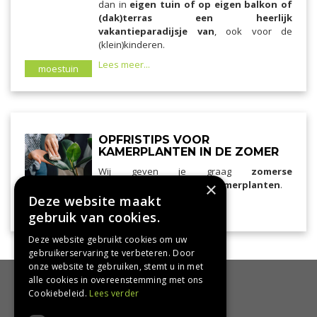
dan in
eigen tuin of op eigen balkon of
(dak)terras een heerlijk
vakantieparadijsje van
, ook voor de
(klein)kinderen.
Lees meer...
moestuin
OPFRISTIPS VOOR
KAMERPLANTEN IN DE ZOMER
Wij geven je graag
zomerse
verzorgingstips voor je kamerplanten
×
.
Deze website maakt
Lees meer...
kamerplanten
gebruik van cookies.
Deze website gebruikt cookies om uw
gebruikerservaring te verbeteren. Door
onze website te gebruiken, stemt u in met
alle cookies in overeenstemming met ons
HANDIG
Cookiebeleid.
Lees verder