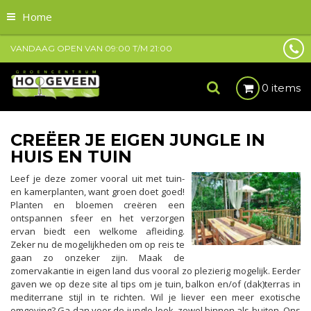
Home
VANDAAG OPEN VAN
09:00
T/M
21:00
0 items
CREËER JE EIGEN JUNGLE IN
HUIS EN TUIN
Leef je deze zomer vooral uit met tuin-
en kamerplanten, want groen doet goed!
Planten en bloemen creëren een
ontspannen sfeer en het verzorgen
ervan biedt een welkome afleiding.
Zeker nu de mogelijkheden om op reis te
gaan zo onzeker zijn. Maak de
zomervakantie in eigen land dus vooral zo plezierig mogelijk. Eerder
gaven we op deze site al tips om je tuin, balkon en/of (dak)terras in
mediterrane stijl in te richten. Wil je liever een meer exotische
omgeving? Ga dan voor de jungle-look, zowel binnen als buiten. Ons