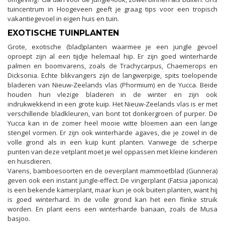
tuincentrum in Hoogeveen geeft je graag tips voor een tropisch
vakantiegevoel in eigen huis en tuin.
EXOTISCHE TUINPLANTEN
Grote, exotische (blad)planten waarmee je een jungle gevoel
oproept zijn al een tijdje helemaal hip. Er zijn goed winterharde
palmen en boomvarens, zoals de Trachycarpus, Chaemerops en
Dicksonia. Echte blikvangers zijn de langwerpige, spits toelopende
bladeren van Nieuw-Zeelands vlas (Phormium) en de Yucca. Beide
houden hun vlezige bladeren in de winter en zijn ook
indrukwekkend in een grote kuip. Het Nieuw-Zeelands vlas is er met
verschillende bladkleuren, van bont tot donkergroen of purper. De
Yucca kan in de zomer heel mooie witte bloemen aan een lange
stengel vormen. Er zijn ook winterharde agaves, die je zowel in de
volle grond als in een kuip kunt planten. Vanwege de scherpe
punten van deze vetplant moet je wel oppassen met kleine kinderen
en huisdieren.
Varens, bamboesoorten en de oeverplant mammoetblad (Gunnera)
geven ook een instant jungle-effect. De vingerplant (Fatsia japonica)
is een bekende kamerplant, maar kun je ook buiten planten, want hij
is goed winterhard. In de volle grond kan het een flinke struik
worden. En plant eens een winterharde banaan, zoals de Musa
basjoo.