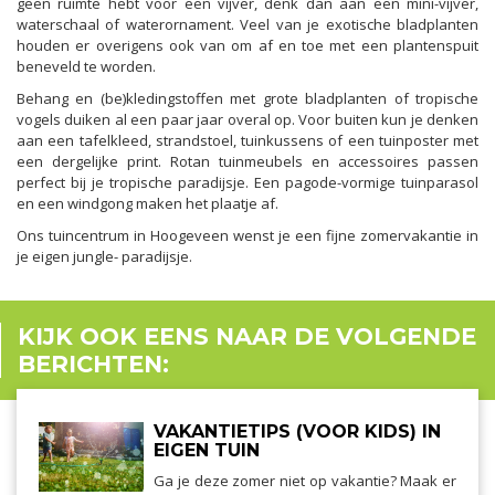
geen ruimte hebt voor een vijver, denk dan aan een mini-vijver,
waterschaal of waterornament. Veel van je exotische bladplanten
houden er overigens ook van om af en toe met een plantenspuit
beneveld te worden.
Behang en (be)kledingstoffen met grote bladplanten of tropische
vogels duiken al een paar jaar overal op. Voor buiten kun je denken
aan een tafelkleed, strandstoel, tuinkussens of een tuinposter met
een dergelijke print. Rotan tuinmeubels en accessoires passen
perfect bij je tropische paradijsje. Een pagode-vormige tuinparasol
en een windgong maken het plaatje af.
Ons tuincentrum in Hoogeveen wenst je een fijne zomervakantie in
je eigen jungle- paradijsje.
KIJK OOK EENS NAAR DE VOLGENDE
BERICHTEN:
VAKANTIETIPS (VOOR KIDS) IN
EIGEN TUIN
Ga je deze zomer niet op vakantie? Maak er