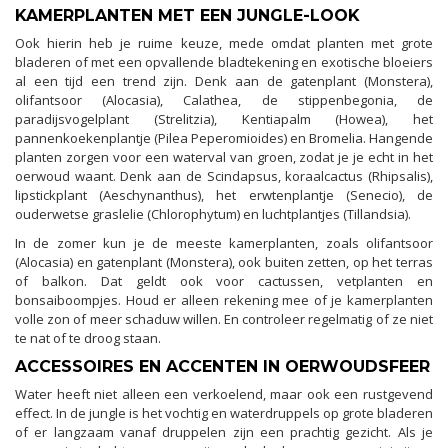
KAMERPLANTEN MET EEN JUNGLE-LOOK
Ook hierin heb je ruime keuze, mede omdat planten met grote
bladeren of met een opvallende bladtekening en exotische bloeiers
al een tijd een trend zijn. Denk aan de gatenplant (Monstera),
olifantsoor (Alocasia), Calathea, de stippenbegonia, de
paradijsvogelplant (Strelitzia), Kentiapalm (Howea), het
pannenkoekenplantje (Pilea Peperomioides) en Bromelia. Hangende
planten zorgen voor een waterval van groen, zodat je je echt in het
oerwoud waant. Denk aan de Scindapsus, koraalcactus (Rhipsalis),
lipstickplant (Aeschynanthus), het erwtenplantje (Senecio), de
ouderwetse graslelie (Chlorophytum) en luchtplantjes (Tillandsia).
In de zomer kun je de meeste kamerplanten, zoals olifantsoor
(Alocasia) en gatenplant (Monstera), ook buiten zetten, op het terras
of balkon. Dat geldt ook voor cactussen, vetplanten en
bonsaiboompjes. Houd er alleen rekening mee of je kamerplanten
volle zon of meer schaduw willen. En controleer regelmatig of ze niet
te nat of te droog staan.
ACCESSOIRES EN ACCENTEN IN OERWOUDSFEER
Water heeft niet alleen een verkoelend, maar ook een rustgevend
effect. In de jungle is het vochtig en waterdruppels op grote bladeren
of er langzaam vanaf druppelen zijn een prachtig gezicht. Als je