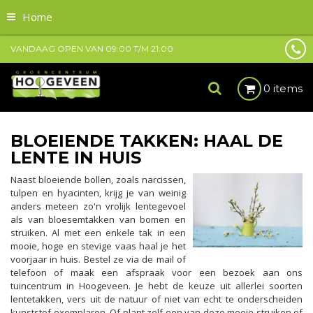
Home
VANDAAG OPEN VAN
09:00
T/M
21:00
0 items
BLOEIENDE TAKKEN: HAAL DE
LENTE IN HUIS
Naast bloeiende bollen, zoals narcissen,
tulpen en hyacinten, krijg je van weinig
anders meteen zo'n vrolijk lentegevoel
als van bloesemtakken van bomen en
struiken. Al met een enkele tak in een
mooie, hoge en stevige vaas haal je het
voorjaar in huis. Bestel ze via de mail of
telefoon of maak een afspraak voor een bezoek aan ons
tuincentrum in Hoogeveen. Je hebt de keuze uit allerlei soorten
lentetakken, vers uit de natuur of niet van echt te onderscheiden
kunststof exemplaren. Of plant zelf een van deze mooie struiken of