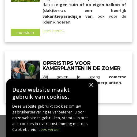
dan in
eigen tuin of op eigen balkon of
(dak)terras een heerlijk
vakantieparadijsje van
, ook voor de
(klein)kinderen.
Lees meer...
moestuin
OPFRISTIPS VOOR
KAMERPLANTEN IN DE ZOMER
Wij geven je graag
zomerse
verzorgingstips voor je kamerplanten
×
.
Deze website maakt
Lees meer...
kamerplanten
gebruik van cookies.
Deze website gebruikt cookies om uw
gebruikerservaring te verbeteren. Door
onze website te gebruiken, stemt u in met
alle cookies in overeenstemming met ons
HANDIG
Cookiebeleid.
Lees verder