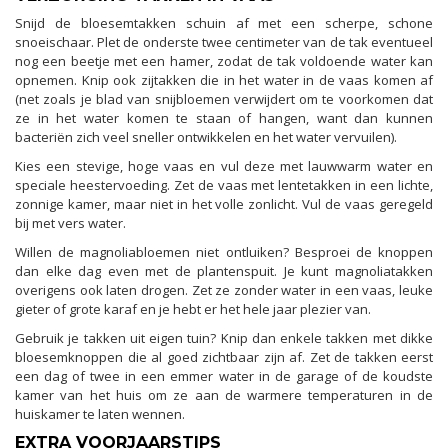
Snijd de bloesemtakken schuin af met een scherpe, schone
snoeischaar. Plet de onderste twee centimeter van de tak eventueel
nog een beetje met een hamer, zodat de tak voldoende water kan
opnemen. Knip ook zijtakken die in het water in de vaas komen af
(net zoals je blad van snijbloemen verwijdert om te voorkomen dat
ze in het water komen te staan of hangen, want dan kunnen
bacteriën zich veel sneller ontwikkelen en het water vervuilen).
Kies een stevige, hoge vaas en vul deze met lauwwarm water en
speciale heestervoeding. Zet de vaas met lentetakken in een lichte,
zonnige kamer, maar niet in het volle zonlicht. Vul de vaas geregeld
bij met vers water.
Willen de magnoliabloemen niet ontluiken? Besproei de knoppen
dan elke dag even met de plantenspuit. Je kunt magnoliatakken
overigens ook laten drogen. Zet ze zonder water in een vaas, leuke
gieter of grote karaf en je hebt er het hele jaar plezier van.
Gebruik je takken uit eigen tuin? Knip dan enkele takken met dikke
bloesemknoppen die al goed zichtbaar zijn af. Zet de takken eerst
een dag of twee in een emmer water in de garage of de koudste
kamer van het huis om ze aan de warmere temperaturen in de
huiskamer te laten wennen.
EXTRA VOORJAARSTIPS