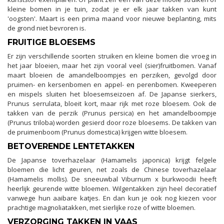
kleine bomen in je tuin, zodat je er elk jaar takken van kunt
'oogsten'. Maart is een prima maand voor nieuwe beplanting, mits
de grond niet bevroren is.
FRUITIGE BLOESEMS
Er zijn verschillende soorten struiken en kleine bomen die vroeg in
het jaar bloeien, maar het zijn vooral veel (sier)fruitbomen. Vanaf
maart bloeien de amandelboompjes en perziken, gevolgd door
pruimen- en kersenbomen en appel- en perenbomen. Kweeperen
en mispels sluiten het bloesemseizoen af. De Japanse sierkers,
Prunus serrulata, bloeit kort, maar rijk met roze bloesem. Ook de
takken van de perzik (Prunus persica) en het amandelboompje
(Prunus triloba) worden gesierd door roze bloesems. De takken van
de pruimenboom (Prunus domestica) krijgen witte bloesem.
BETOVERENDE LENTETAKKEN
De Japanse toverhazelaar (Hamamelis japonica) krijgt felgele
bloemen die licht geuren, net zoals de Chinese toverhazelaar
(Hamamelis mollis). De sneeuwbal Viburnum x burkwoodii heeft
heerlijk geurende witte bloemen. Wilgentakken zijn heel decoratief
vanwege hun aaibare katjes. En dan kun je ook nog kiezen voor
prachtige magnoliatakken, met sierlijke roze of witte bloemen.
VERZORGING TAKKEN IN VAAS