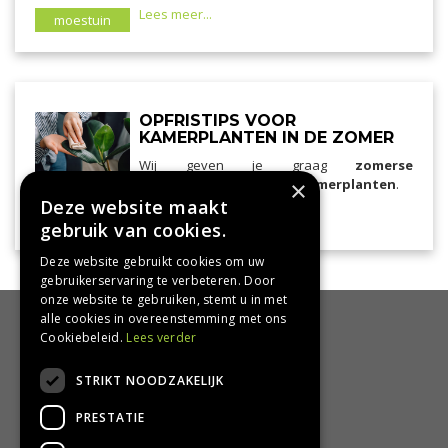
Lees meer...
moestuin
OPFRISTIPS VOOR
KAMERPLANTEN IN DE ZOMER
Wij geven je graag
zomerse
verzorgingstips voor je kamerplanten
×
.
Deze website maakt
Lees meer...
kamerplanten
gebruik van cookies.
Deze website gebruikt cookies om uw
gebruikerservaring te verbeteren. Door
onze website te gebruiken, stemt u in met
alle cookies in overeenstemming met ons
HANDIG
Cookiebeleid.
Lees verder
Bezorgen en afhalen
STRIKT NOODZAKELIJK
Retourbeleid
PRESTATIE
Algemene voorwaarden
Privacy Policy