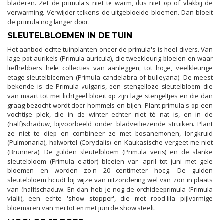
bladeren. Zet de primula's niet te warm, dus niet op of vlakbij de
verwarming. Verwijder telkens de uitgebloeide bloemen. Dan bloeit
de primula nog langer door.
SLEUTELBLOEMEN IN DE TUIN
Het aanbod echte tuinplanten onder de primula's is heel divers. Van
lage pot-aurikels (Primula auricula), die tweekleurig bloeien en waar
liefhebbers hele collecties van aanleggen, tot hoge, veelkleurige
etage-sleutelbloemen (Primula candelabra of bulleyana). De meest
bekende is de Primula vulgaris, een stengelloze sleutelbloem die
van maart tot mei lichtgeel bloeit op zijn lage stengeltjes en die dan
graag bezocht wordt door hommels en bijen. Plant primula's op een
vochtige plek, die in de winter echter niet té nat is, en in de
(half)schaduw, bijvoorbeeld onder bladverliezende struiken. Plant
ze niet te diep en combineer ze met bosanemonen, longkruid
(Pulmonaria), holwortel (Corydalis) en Kaukasische vergeet-me-niet
(Brunnera). De gulden sleutelbloem (Primula veris) en de slanke
sleutelbloem (Primula elatior) bloeien van april tot juni met gele
bloemen en worden zo'n 20 centimeter hoog. De gulden
sleutelbloem houdt bij wijze van uitzondering wel van zon in plaats
van (half)schaduw. En dan heb je nog de orchideeprimula (Primula
vialii), een echte 'show stopper', die met rood-lila pijlvormige
bloemaren van mei tot en met juni de show steelt.