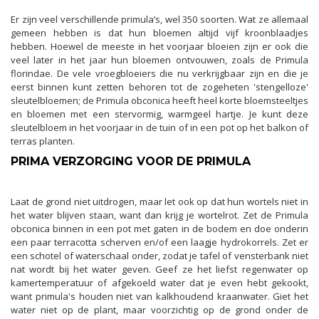
Er zijn veel verschillende primula’s, wel 350 soorten. Wat ze allemaal
gemeen hebben is dat hun bloemen altijd vijf kroonblaadjes
hebben. Hoewel de meeste in het voorjaar bloeien zijn er ook die
veel later in het jaar hun bloemen ontvouwen, zoals de Primula
florindae. De vele vroegbloeiers die nu verkrijgbaar zijn en die je
eerst binnen kunt zetten behoren tot de zogeheten 'stengelloze'
sleutelbloemen; de Primula obconica heeft heel korte bloemsteeltjes
en bloemen met een stervormig, warmgeel hartje. Je kunt deze
sleutelbloem in het voorjaar in de tuin of in een pot op het balkon of
terras planten.
PRIMA VERZORGING VOOR DE PRIMULA
Laat de grond niet uitdrogen, maar let ook op dat hun wortels niet in
het water blijven staan, want dan krijg je wortelrot. Zet de Primula
obconica binnen in een pot met gaten in de bodem en doe onderin
een paar terracotta scherven en/of een laagje hydrokorrels. Zet er
een schotel of waterschaal onder, zodat je tafel of vensterbank niet
nat wordt bij het water geven. Geef ze het liefst regenwater op
kamertemperatuur of afgekoeld water dat je even hebt gekookt,
want primula's houden niet van kalkhoudend kraanwater. Giet het
water niet op de plant, maar voorzichtig op de grond onder de