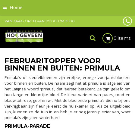
Home
VANDAAG OPEN VAN
09:00
T/M
21:00
0 items
FEBRUARITOPPER VOOR
BINNEN EN BUITEN: PRIMULA
Primula’s of sleutelbloemen zijn vrolijke, vroege voorjaarsbloeiers
voor binnen en buiten. De naam zegt het al: primula is afgeleid van
het Latijnse woord ‘primus’, dat ‘eerste’ betekent. Ze zijn geliefd om
hun lange en kleurrijke bloei. De kleur varieert van paars, rood en
blauw tot roze, geel en wit. Met de bloeiende primula’s die nu bij ons
verkrijgbaar zijn fleur je eerst de huiskamer op. Als ze uitgebloeid
zijn, kunnen ze de tuin in en heb je er nog jaren plezier van, want
primula’s zijn goed winterhard.
PRIMULA-PARADE