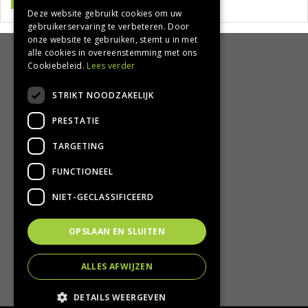
Deze website gebruikt cookies om uw
gebruikerservaring te verbeteren. Door
onze website te gebruiken, stemt u in met
alle cookies in overeenstemming met ons
HANDIG
Cookiebeleid.
Lees verder
Bezorgen en afhalen
STRIKT NOODZAKELIJK
Retourbeleid
PRESTATIE
Algemene voorwaarden
Privacy Policy
TARGETING
Privacy statement
FUNCTIONEEL
CONTACT
NIET-GECLASSIFICEERD
Groencentrum Hoogeveen
OPSLAAN EN SLUITEN
Nijstad 11
7909 HS Hoogeveen
ALLES AFWIJZEN
T.
0528-251380
E.
info@groencentrumhoogeveen.nl
DETAILS WEERGEVEN