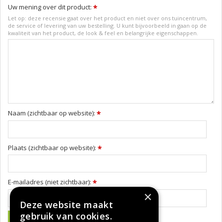
Uw mening over dit product:
*
Let op: deze recensie gaat over het product en niet over ons tuincentrum,
de service of levering van uw bestelling. U kunt bijvoorbeeld in gaan op de
kwaliteit van het product, de look & feel en belangrijke eigenschappen.
Naam (zichtbaar op website):
*
Plaats (zichtbaar op website):
*
E-mailadres (niet zichtbaar):
*
×
Deze website maakt
gebruik van cookies.