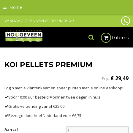
Home
VANDAAG OPEN VAN
09:00
T/M
18:00
0 items
KOI PELLETS PREMIUM
€
29
,
49
Prijs
Login met je klantenkaart en spaar punten met je online aankoop!
Vóór 10:00 uur besteld = binnen twee dagen in huis
Gratis verzending vanaf €25,00
Bezorgd door heel Nederland voor €6,75
Aantal