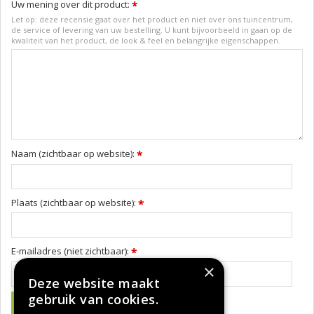
Uw mening over dit product:
*
Let op: deze recensie gaat over het product en niet over ons tuincentrum,
de service of levering van uw bestelling. U kunt bijvoorbeeld in gaan op de
kwaliteit van het product, de look & feel en belangrijke eigenschappen.
Naam (zichtbaar op website):
*
Plaats (zichtbaar op website):
*
E-mailadres (niet zichtbaar):
*
×
Deze website maakt
gebruik van cookies.