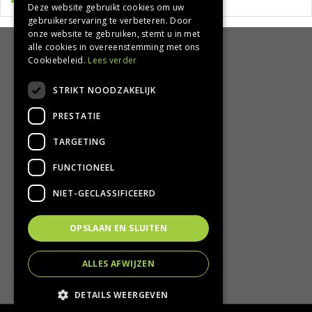
Deze website gebruikt cookies om uw
gebruikerservaring te verbeteren. Door
onze website te gebruiken, stemt u in met
alle cookies in overeenstemming met ons
HANDIG
Cookiebeleid.
Lees verder
Bezorgen en afhalen
STRIKT NOODZAKELIJK
Retourbeleid
PRESTATIE
Algemene voorwaarden
Privacy Policy
TARGETING
Privacy statement
FUNCTIONEEL
CONTACT
NIET-GECLASSIFICEERD
Groencentrum Hoogeveen
OPSLAAN EN SLUITEN
Nijstad 11
7909 HS Hoogeveen
ALLES AFWIJZEN
T.
0528-251380
E.
info@groencentrumhoogeveen.nl
DETAILS WEERGEVEN