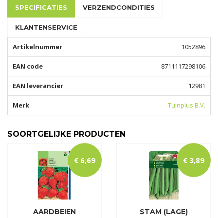
SPECIFICATIES
VERZENDCONDITIES
KLANTENSERVICE
Artikelnummer
1052896
EAN code
8711117298106
EAN leverancier
12981
Merk
Tuinplus B.V.
SOORTGELIJKE PRODUCTEN
€
6
,
69
€
3
,
89
AARDBEIEN
STAM (LAGE)