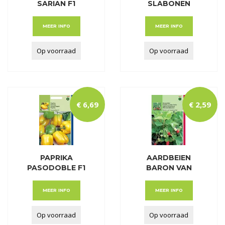
SARIAN F1
SLABONEN
PRELUDE Z.
MEER INFO
MEER INFO
Op voorraad
Op voorraad
€
6
,
69
€
2
,
59
PAPRIKA
AARDBEIEN
PASODOBLE F1
BARON VAN
(GEEL)
SOLEMACHER
MEER INFO
MEER INFO
Op voorraad
Op voorraad