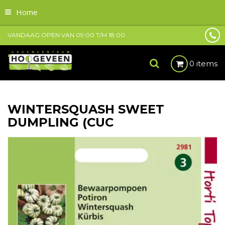
Home
VANDAAG OPEN VAN
09:00
T/M
18:00
0 items
WINTERSQUASH SWEET
DUMPLING (CUC