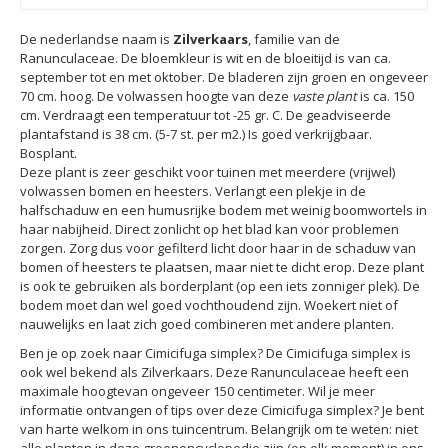
De nederlandse naam is
Zilverkaars
, familie van de
Ranunculaceae. De bloemkleur is wit en de bloeitijd is van ca.
september tot en met oktober. De bladeren zijn groen en ongeveer
70 cm. hoog. De volwassen hoogte van deze
vaste plant
is ca. 150
cm. Verdraagt een temperatuur tot -25 gr. C. De geadviseerde
plantafstand is 38 cm. (5-7 st. per m2.) Is goed verkrijgbaar.
Bosplant.
Deze plant is zeer geschikt voor tuinen met meerdere (vrijwel)
volwassen bomen en heesters. Verlangt een plekje in de
halfschaduw en een humusrijke bodem met weinig boomwortels in
haar nabijheid. Direct zonlicht op het blad kan voor problemen
zorgen. Zorg dus voor gefilterd licht door haar in de schaduw van
bomen of heesters te plaatsen, maar niet te dicht erop. Deze plant
is ook te gebruiken als borderplant (op een iets zonniger plek). De
bodem moet dan wel goed vochthoudend zijn. Woekert niet of
nauwelijks en laat zich goed combineren met andere planten.
Ben je op zoek naar Cimicifuga simplex? De Cimicifuga simplex is
ook wel bekend als Zilverkaars. Deze Ranunculaceae heeft een
maximale hoogtevan ongeveer 150 centimeter. Wil je meer
informatie ontvangen of tips over deze Cimicifuga simplex? Je bent
van harte welkom in ons tuincentrum. Belangrijk om te weten: niet