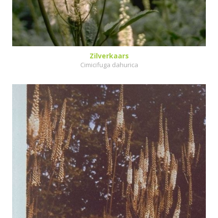
Zilverkaars
Cimicifuga dahurica