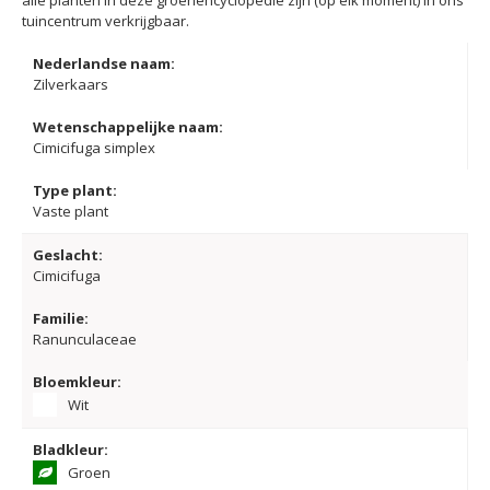
alle planten in deze groenencyclopedie zijn (op elk moment) in ons
tuincentrum verkrijgbaar.
Nederlandse naam:
Zilverkaars
Wetenschappelijke naam:
Cimicifuga simplex
Type plant:
Vaste plant
Geslacht:
Cimicifuga
Familie:
Ranunculaceae
Bloemkleur:
Wit
Bladkleur:
Groen