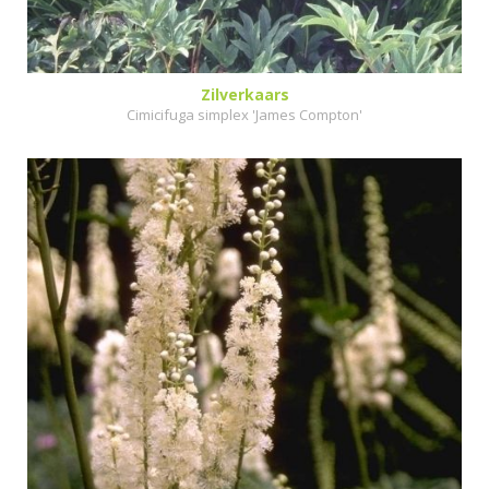
Zilverkaars
Cimicifuga simplex 'James Compton'