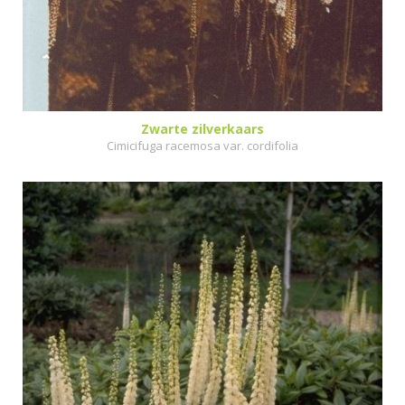
Zwarte zilverkaars
Cimicifuga racemosa var. cordifolia