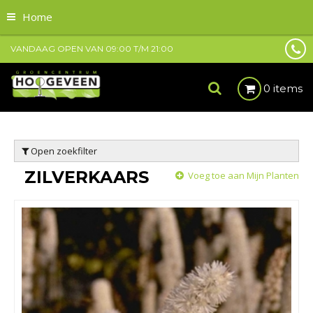
Home
VANDAAG OPEN VAN
09:00
T/M
21:00
0 items
Open zoekfilter
ZILVERKAARS
Voeg toe aan Mijn Planten