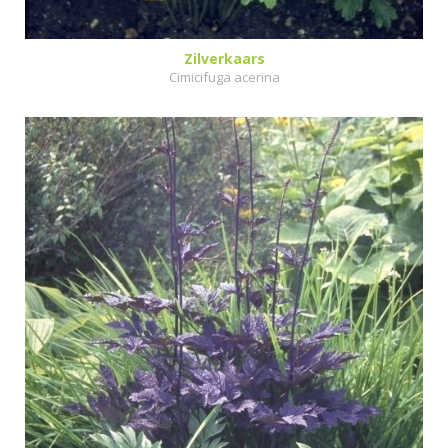
Zilverkaars
Cimicifuga acerina