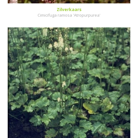
Zilverkaars
Cimicifuga ramosa 'Atropurpurea'