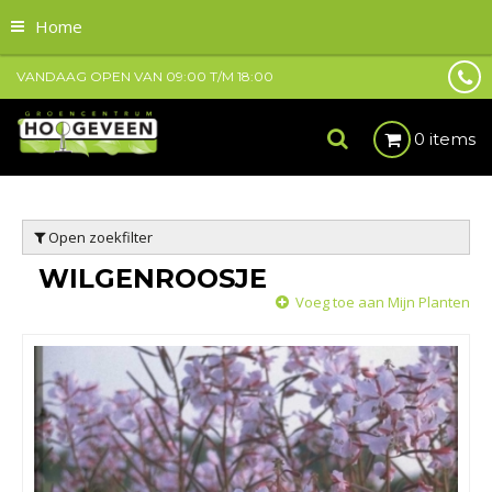
Home
VANDAAG OPEN VAN
09:00
T/M
18:00
0 items
Open zoekfilter
WILGENROOSJE
Voeg toe aan Mijn Planten