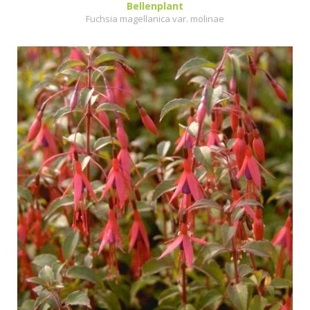
Bellenplant
Fuchsia magellanica var. molinae