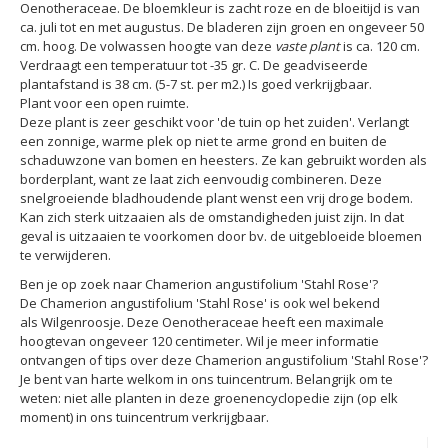
Oenotheraceae. De bloemkleur is zacht roze en de bloeitijd is van
ca. juli tot en met augustus. De bladeren zijn groen en ongeveer 50
cm. hoog. De volwassen hoogte van deze
vaste plant
is ca. 120 cm.
Verdraagt een temperatuur tot -35 gr. C. De geadviseerde
plantafstand is 38 cm. (5-7 st. per m2.) Is goed verkrijgbaar.
Plant voor een open ruimte.
Deze plant is zeer geschikt voor 'de tuin op het zuiden'. Verlangt
een zonnige, warme plek op niet te arme grond en buiten de
schaduwzone van bomen en heesters. Ze kan gebruikt worden als
borderplant, want ze laat zich eenvoudig combineren. Deze
snelgroeiende bladhoudende plant wenst een vrij droge bodem.
Kan zich sterk uitzaaien als de omstandigheden juist zijn. In dat
geval is uitzaaien te voorkomen door bv. de uitgebloeide bloemen
te verwijderen.
Ben je op zoek naar Chamerion angustifolium 'Stahl Rose'?
De Chamerion angustifolium 'Stahl Rose' is ook wel bekend
als Wilgenroosje. Deze Oenotheraceae heeft een maximale
hoogtevan ongeveer 120 centimeter. Wil je meer informatie
ontvangen of tips over deze Chamerion angustifolium 'Stahl Rose'?
Je bent van harte welkom in ons tuincentrum. Belangrijk om te
weten: niet alle planten in deze groenencyclopedie zijn (op elk
moment) in ons tuincentrum verkrijgbaar.