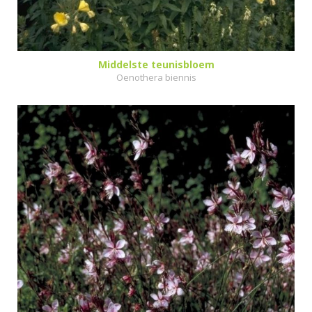
Middelste teunisbloem
Oenothera biennis