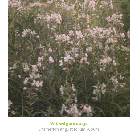
Wit wilgenroosje
Chamerion angustifolium 'Album'