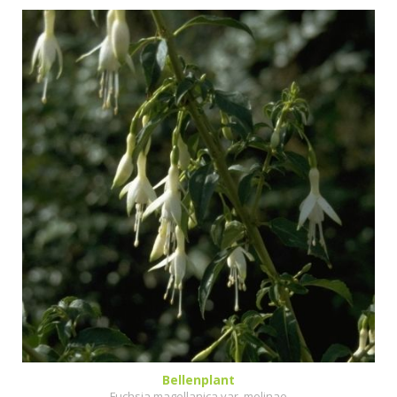
Bellenplant
Fuchsia magellanica var. molinae