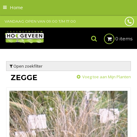
Home
VANDAAG OPEN VAN
09:00
T/M
17:00
0 items
Open zoekfilter
ZEGGE
Voeg toe aan Mijn Planten