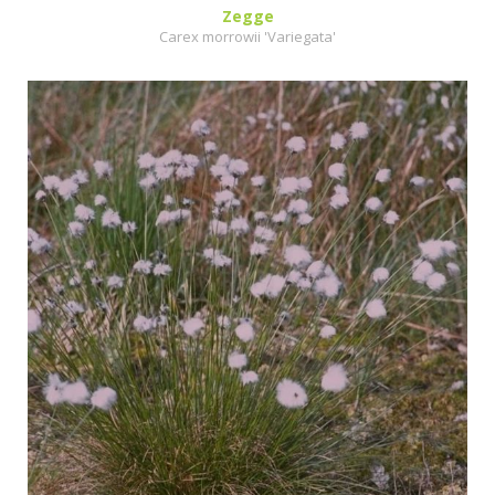
Zegge
Carex morrowii 'Variegata'