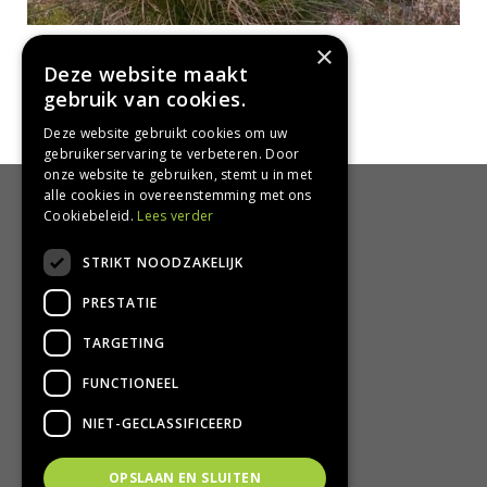
Veenpluis
×
Eriophorum angustifolium
Deze website maakt
gebruik van cookies.
Deze website gebruikt cookies om uw
gebruikerservaring te verbeteren. Door
onze website te gebruiken, stemt u in met
alle cookies in overeenstemming met ons
HANDIG
Cookiebeleid.
Lees verder
Bezorgen en afhalen
STRIKT NOODZAKELIJK
Retourbeleid
PRESTATIE
Algemene voorwaarden
Privacy Policy
TARGETING
Privacy statement
FUNCTIONEEL
CONTACT
NIET-GECLASSIFICEERD
Groencentrum Hoogeveen
OPSLAAN EN SLUITEN