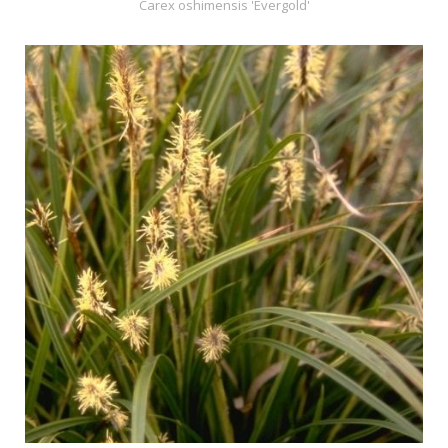
Carex oshimensis 'Evergold'