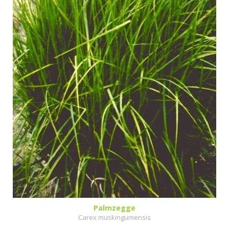
Palmzegge
Carex muskingumensis