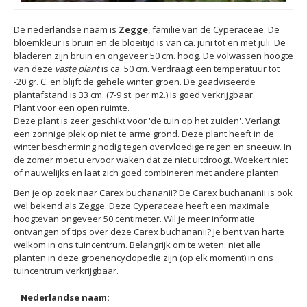
De nederlandse naam is
Zegge
, familie van de Cyperaceae. De
bloemkleur is bruin en de bloeitijd is van ca. juni tot en met juli. De
bladeren zijn bruin en ongeveer 50 cm. hoog. De volwassen hoogte
van deze
vaste plant
is ca. 50 cm. Verdraagt een temperatuur tot
-20 gr. C. en blijft de gehele winter groen. De geadviseerde
plantafstand is 33 cm. (7-9 st. per m2.) Is goed verkrijgbaar.
Plant voor een open ruimte.
Deze plant is zeer geschikt voor 'de tuin op het zuiden'. Verlangt
een zonnige plek op niet te arme grond. Deze plant heeft in de
winter bescherming nodig tegen overvloedige regen en sneeuw. In
de zomer moet u ervoor waken dat ze niet uitdroogt. Woekert niet
of nauwelijks en laat zich goed combineren met andere planten.
Ben je op zoek naar Carex buchananii? De Carex buchananii is ook
wel bekend als Zegge. Deze Cyperaceae heeft een maximale
hoogtevan ongeveer 50 centimeter. Wil je meer informatie
ontvangen of tips over deze Carex buchananii? Je bent van harte
welkom in ons tuincentrum. Belangrijk om te weten: niet alle
planten in deze groenencyclopedie zijn (op elk moment) in ons
tuincentrum verkrijgbaar.
Nederlandse naam: