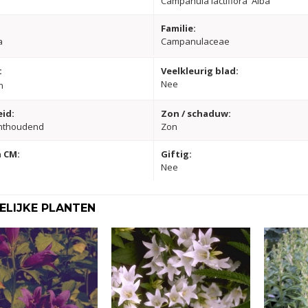
Campanula lactiflora 'Alba'
Familie:
a
Campanulaceae
:
Veelkleurig blad:
Nee
n
id:
Zon / schaduw:
hthoudend
Zon
 CM:
Giftig:
Nee
LIJKE PLANTEN