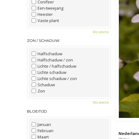
Conifeer
Een-tweejarig
Heester
Vaste plant
Wis selectie
ZON / SCHADUW:
Halfschaduw
Halfschaduw / zon
Lichte / halfschaduw
Lichte schaduw
Lichte schaduw / zon
Schaduw
Zon
Wis selectie
BLOEITIJD:
Januari
Februari
Nederlan
Maart