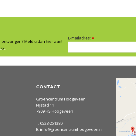
E-mailadres:
*
f ontvangen? Meld u dan hier aan!
icy.
CONTACT
Groencentrum Hoogeveen
Nijstad 11
7909 HS Hoogeveen
T.
0528-251380
E.
info@groencentrumhoogeveen.nl