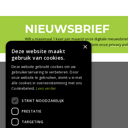
NIEUWSBRIEF
Wilt u maximaal 1 keer per maand onze digitale nieuwsbrie
Wij slaan uw gegevens secuur op conform onze
×
privacy pol
Deze website maakt
gebruik van cookies.
Deze website gebruikt cookies om uw
gebruikerservaring te verbeteren. Door
onze website te gebruiken, stemt u in met
HANDIG
alle cookies in overeenstemming met ons
Cookiebeleid.
Lees verder
Bezorgen en afhalen
STRIKT NOODZAKELIJK
Retourbeleid
Algemene voorwaarden
PRESTATIE
Privacy Policy
Privacy statement
TARGETING