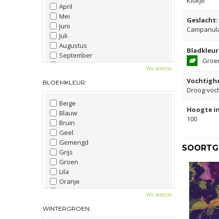
Klokje
April
Mei
Geslacht:
Juni
Campanul
Juli
Augustus
Bladkleur
September
Groe
Oktober
Wis selectie
November
Vochtighe
BLOEMKLEUR:
December
Droog-voc
Beige
Hoogte in
Blauw
100
Bruin
Geel
Gemengd
SOORTGE
Grijs
Groen
Lila
Oranje
Paars
Wis selectie
Rood
WINTERGROEN:
Roze