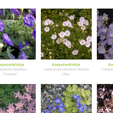
arpatenklokje
Karpatenklokje
Ka
panula carpatica
Campanula carpatica 'Weisse
Campan
'Torpedo'
Clips'