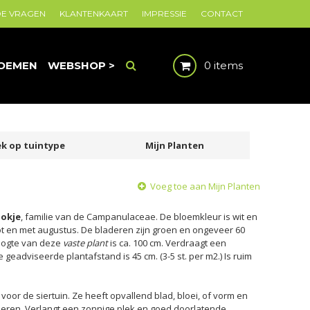
DE VRAGEN
KLANTENKAART
IMPRESSIE
CONTACT
OEMEN
WEBSHOP >
0 items
k op tuintype
Mijn Planten
Voeg toe aan Mijn Planten
lokje
, familie van de Campanulaceae. De bloemkleur is wit en
i tot en met augustus. De bladeren zijn groen en ongeveer 60
oogte van deze
vaste plant
is ca. 100 cm. Verdraagt een
e geadviseerde plantafstand is 45 cm. (3-5 st. per m2.) Is ruim
 voor de siertuin. Ze heeft opvallend blad, bloei, of vorm en
neren. Verlangt een zonnige plek en goed doorlatende,