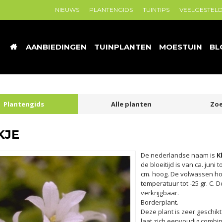
NIEUWS
PLANTENGIDS
TUINTIPS
VEELGESTEL
AANBIEDINGEN
TUINPLANTEN
MOESTUIN
BL
Plantengids
Alle planten
Zoe
KJE
De nederlandse naam is
K
de bloeitijd is van ca. jun
cm. hoog. De volwassen h
temperatuur tot -25 gr. C. D
verkrijgbaar.
Borderplant.
Deze plant is zeer geschikt
laat zich eenvoudig combi