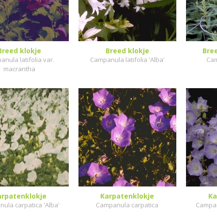
Breed klokje
Breed klokje
Bree
nula latifolia var.
Campanula latifolia 'Alba'
Cam
macrantha
arpatenklokje
Karpatenklokje
Ka
ula carpatica 'Alba'
Campanula carpatica
Campan