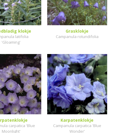
dbladig klokje
Grasklokje
panula latifolia
Campanula rotundifolia
'Gloaming'
rpatenklokje
Karpatenklokje
ula carpatica 'Blue
Campanula carpatica 'Blue
Moonlight'
Wonder'