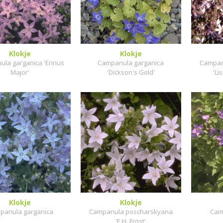
Klokje
Klokje
la garganica 'Erinus
Campanula garganica
Campan
Major'
'Dickson's Gold'
'Li
Klokje
Klokje
panula garganica
Campanula poscharskyana
Camp
'E.H. Frost'