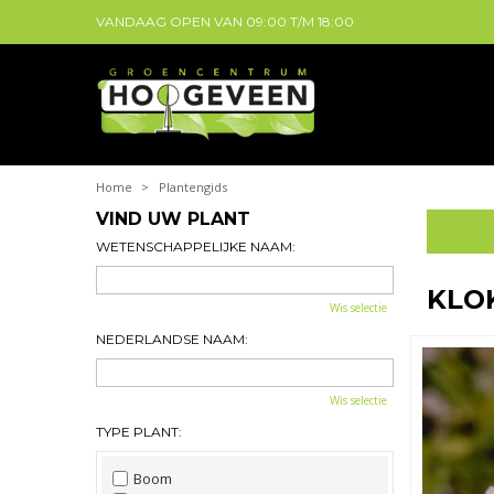
VANDAAG OPEN VAN
09:00
T/M
18:00
Home
>
Plantengids
VIND UW PLANT
WETENSCHAPPELIJKE NAAM:
KLO
Wis selectie
NEDERLANDSE NAAM:
Wis selectie
TYPE PLANT:
Boom