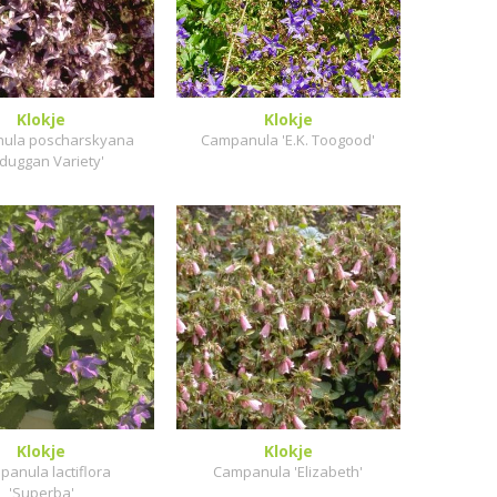
Klokje
Klokje
ula poscharskyana
Campanula 'E.K. Toogood'
sduggan Variety'
Klokje
Klokje
anula lactiflora
Campanula 'Elizabeth'
'Superba'