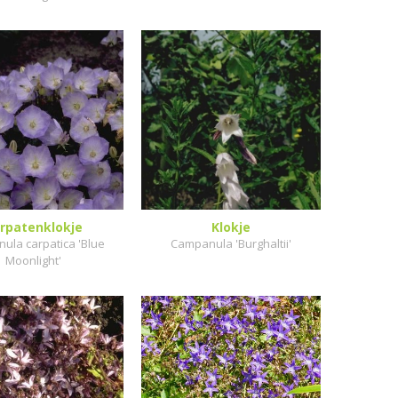
rpatenklokje
Klokje
ula carpatica 'Blue
Campanula 'Burghaltii'
Moonlight'