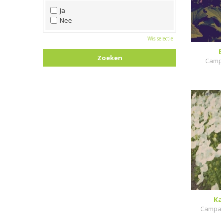
Wit
Ja
Zwart
Nee
Wis selectie
Campa
K
Campan