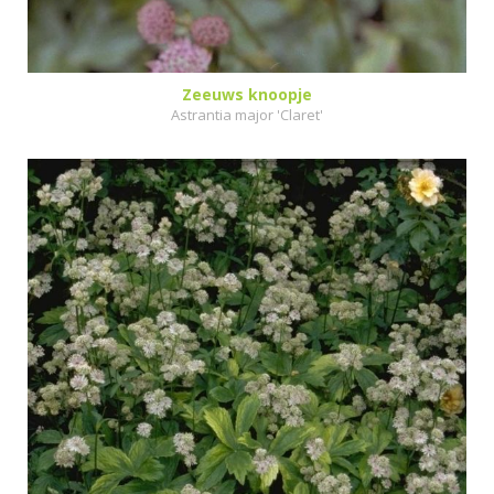
Zeeuws knoopje
Astrantia major 'Claret'