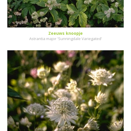
Zeeuws knoopje
Astrantia major 'Sunningdale Variegated'