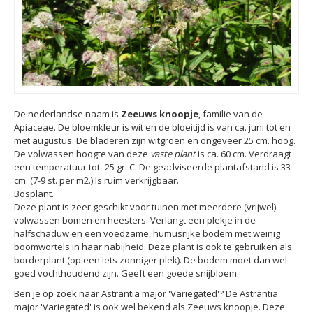
De nederlandse naam is
Zeeuws knoopje
, familie van de
Apiaceae. De bloemkleur is wit en de bloeitijd is van ca. juni tot en
met augustus. De bladeren zijn witgroen en ongeveer 25 cm. hoog.
De volwassen hoogte van deze
vaste plant
is ca. 60 cm. Verdraagt
een temperatuur tot -25 gr. C. De geadviseerde plantafstand is 33
cm. (7-9 st. per m2.) Is ruim verkrijgbaar.
Bosplant.
Deze plant is zeer geschikt voor tuinen met meerdere (vrijwel)
volwassen bomen en heesters. Verlangt een plekje in de
halfschaduw en een voedzame, humusrijke bodem met weinig
boomwortels in haar nabijheid. Deze plant is ook te gebruiken als
borderplant (op een iets zonniger plek). De bodem moet dan wel
goed vochthoudend zijn. Geeft een goede snijbloem.
Ben je op zoek naar Astrantia major 'Variegated'? De Astrantia
major 'Variegated' is ook wel bekend als Zeeuws knoopje. Deze