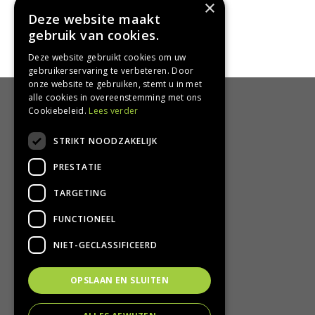
Zeeuws knoopje
×
Astrantia major 'Rubra'
Deze website maakt
gebruik van cookies.
Deze website gebruikt cookies om uw
gebruikerservaring te verbeteren. Door
onze website te gebruiken, stemt u in met
alle cookies in overeenstemming met ons
HANDIG
Cookiebeleid.
Lees verder
Bezorgen en afhalen
STRIKT NOODZAKELIJK
Retourbeleid
PRESTATIE
Algemene voorwaarden
Privacy Policy
TARGETING
Privacy statement
FUNCTIONEEL
CONTACT
NIET-GECLASSIFICEERD
Groencentrum Hoogeveen
OPSLAAN EN SLUITEN
Nijstad 11
7909 HS Hoogeveen