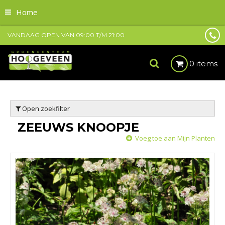
Home
VANDAAG OPEN VAN
09:00
T/M
21:00
0 items
Open zoekfilter
ZEEUWS KNOOPJE
Voeg toe aan Mijn Planten