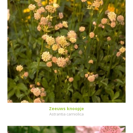
Zeeuws knoopje
Astrantia carniolica