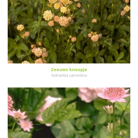
Zeeuws knoopje
Astrantia carniolica