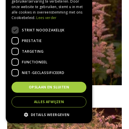
gebruikerservaring te verbeteren. Door
onze website te gebruiken, stemt u in met
alle cookies in overeenstemming met ons
Cookiebeleid.
Lees verder
STRIKT NOODZAKELIJK
PRESTATIE
TARGETING
FUNCTIONEEL
NIET-GECLASSIFICEERD
OPSLAAN EN SLUITEN
Spirea
Astilbe 'Bressingham Beauty'
ALLES AFWIJZEN
DETAILS WEERGEVEN