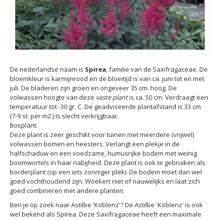
De nederlandse naam is
Spirea
, familie van de Saxifragaceae. De
bloemkleur is karmijnrood en de bloeitijd is van ca. juni tot en met
juli. De bladeren zijn groen en ongeveer 35 cm. hoog. De
volwassen hoogte van deze
vaste plant
is ca. 50 cm. Verdraagt een
temperatuur tot -30 gr. C. De geadviseerde plantafstand is 33 cm.
(7-9 st. per m2.) Is slecht verkrijgbaar.
Bosplant.
Deze plant is zeer geschikt voor tuinen met meerdere (vrijwel)
volwassen bomen en heesters. Verlangt een plekje in de
halfschaduw en een voedzame, humusrijke bodem met weinig
boomwortels in haar nabijheid. Deze plant is ook te gebruiken als
borderplant (op een iets zonniger plek). De bodem moet dan wel
goed vochthoudend zijn. Woekert niet of nauwelijks en laat zich
goed combineren met andere planten.
Ben je op zoek naar Astilbe 'Koblenz'? De Astilbe 'Koblenz' is ook
wel bekend als Spirea. Deze Saxifragaceae heeft een maximale