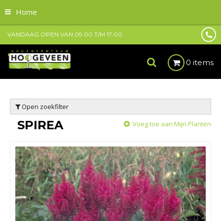
Home
VANDAAG OPEN VAN
09:00
T/M
17:00
0 items
Open zoekfilter
SPIREA
Voeg toe aan Mijn Planten