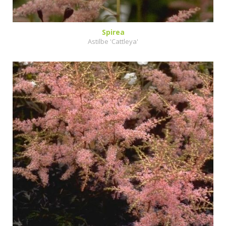
Spirea
Astilbe 'Cattleya'