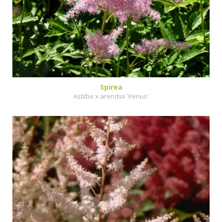
Spirea
Astilbe x arendsii 'Venus'