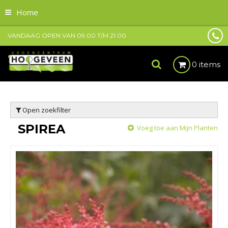
Home
VANDAAG OPEN VAN
09:00
T/M
21:00
0 items
Open zoekfilter
SPIREA
Voeg toe aan Mijn Planten