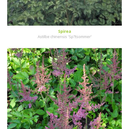
Spirea
Astilbe chinensis 'Sp?tsommer'