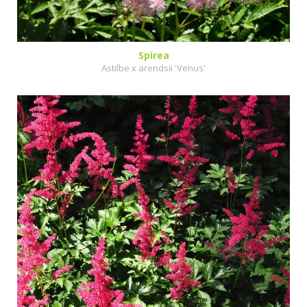
Spirea
Astilbe x arendsii 'Venus'