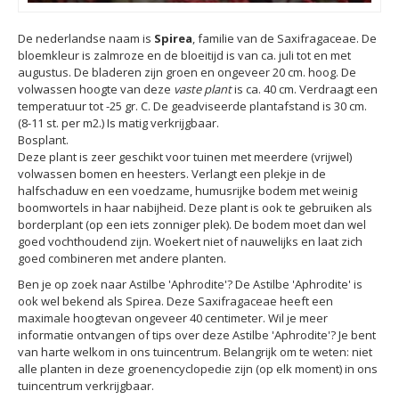
De nederlandse naam is
Spirea
, familie van de Saxifragaceae. De
bloemkleur is zalmroze en de bloeitijd is van ca. juli tot en met
augustus. De bladeren zijn groen en ongeveer 20 cm. hoog. De
volwassen hoogte van deze
vaste plant
is ca. 40 cm. Verdraagt een
temperatuur tot -25 gr. C. De geadviseerde plantafstand is 30 cm.
(8-11 st. per m2.) Is matig verkrijgbaar.
Bosplant.
Deze plant is zeer geschikt voor tuinen met meerdere (vrijwel)
volwassen bomen en heesters. Verlangt een plekje in de
halfschaduw en een voedzame, humusrijke bodem met weinig
boomwortels in haar nabijheid. Deze plant is ook te gebruiken als
borderplant (op een iets zonniger plek). De bodem moet dan wel
goed vochthoudend zijn. Woekert niet of nauwelijks en laat zich
goed combineren met andere planten.
Ben je op zoek naar Astilbe 'Aphrodite'? De Astilbe 'Aphrodite' is
ook wel bekend als Spirea. Deze Saxifragaceae heeft een
maximale hoogtevan ongeveer 40 centimeter. Wil je meer
informatie ontvangen of tips over deze Astilbe 'Aphrodite'? Je bent
van harte welkom in ons tuincentrum. Belangrijk om te weten: niet
alle planten in deze groenencyclopedie zijn (op elk moment) in ons
tuincentrum verkrijgbaar.