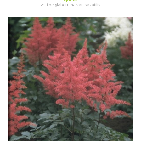
Astilbe glaberrima var. saxatilis