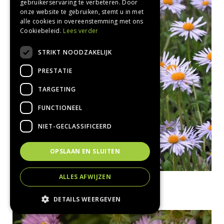
gebruikerservaring te verbeteren. Door
onze website te gebruiken, stemt u in met
alle cookies in overeenstemming met ons
Cookiebeleid.
Lees verder
STRIKT NOODZAKELIJK
PRESTATIE
TARGETING
FUNCTIONEEL
NIET-GECLASSIFICEERD
OPSLAAN EN SLUITEN
ALLES AFWIJZEN
Aster
Aster farreri 'Berggarten'
DETAILS WEERGEVEN