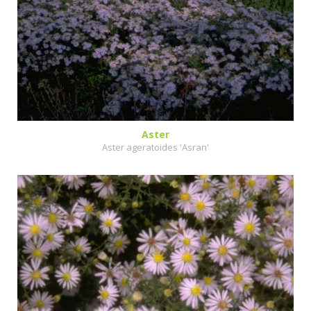
Aster
Aster ageratoides 'Asran'