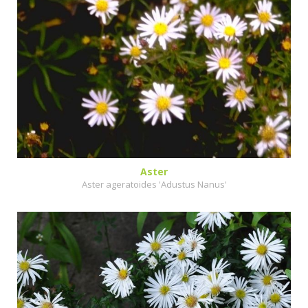
Aster
Aster ageratoides 'Adustus Nanus'