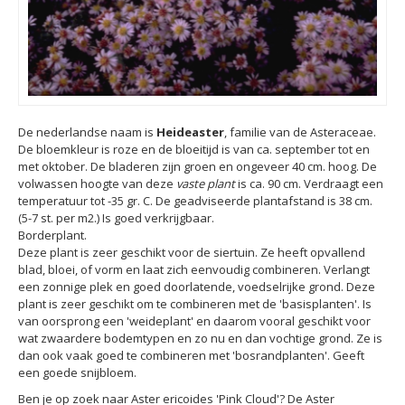
De nederlandse naam is
Heideaster
, familie van de Asteraceae.
De bloemkleur is roze en de bloeitijd is van ca. september tot en
met oktober. De bladeren zijn groen en ongeveer 40 cm. hoog. De
volwassen hoogte van deze
vaste plant
is ca. 90 cm. Verdraagt een
temperatuur tot -35 gr. C. De geadviseerde plantafstand is 38 cm.
(5-7 st. per m2.) Is goed verkrijgbaar.
Borderplant.
Deze plant is zeer geschikt voor de siertuin. Ze heeft opvallend
blad, bloei, of vorm en laat zich eenvoudig combineren. Verlangt
een zonnige plek en goed doorlatende, voedselrijke grond. Deze
plant is zeer geschikt om te combineren met de 'basisplanten'. Is
van oorsprong een 'weideplant' en daarom vooral geschikt voor
wat zwaardere bodemtypen en zo nu en dan vochtige grond. Ze is
dan ook vaak goed te combineren met 'bosrandplanten'. Geeft
een goede snijbloem.
Ben je op zoek naar Aster ericoides 'Pink Cloud'? De Aster