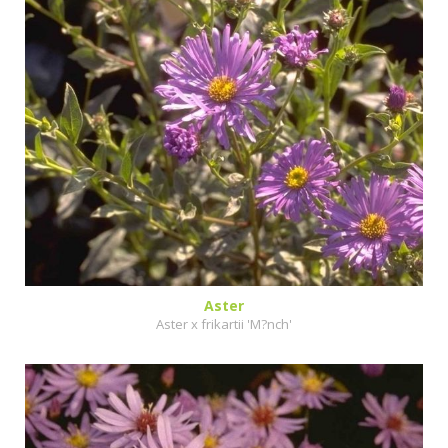
Aster
Aster x frikartii 'M?nch'