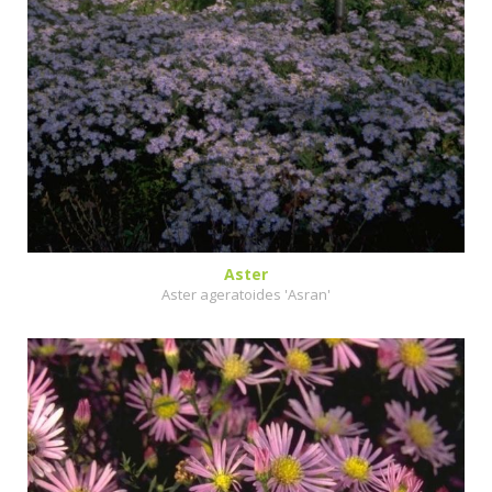
Aster
Aster ageratoides 'Asran'