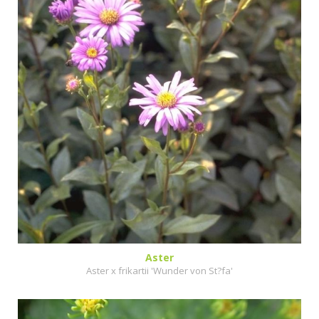
Aster
Aster x frikartii 'Wunder von St?fa'