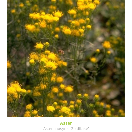
Aster
Aster linosyris 'Goldflake'