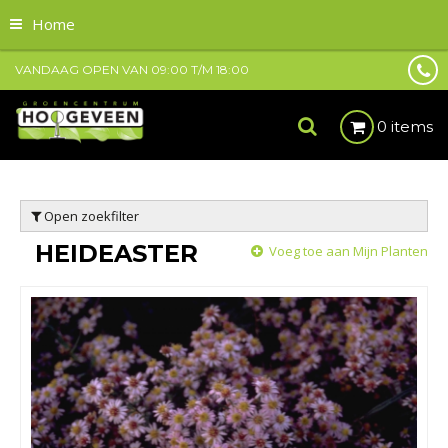
Home
VANDAAG OPEN VAN
09:00
T/M
18:00
0 items
Open zoekfilter
HEIDEASTER
Voeg toe aan Mijn Planten