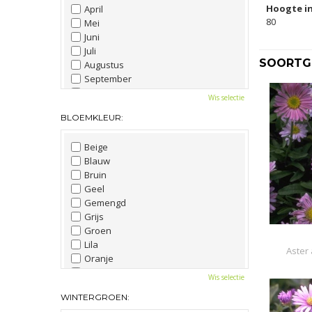
Hoogte in
April
80
Mei
Juni
Juli
SOORTGE
Augustus
September
Oktober
Wis selectie
November
BLOEMKLEUR:
December
Beige
Blauw
Bruin
Geel
Gemengd
Grijs
Groen
Lila
Aster 
Oranje
Paars
Wis selectie
Rood
WINTERGROEN:
Roze