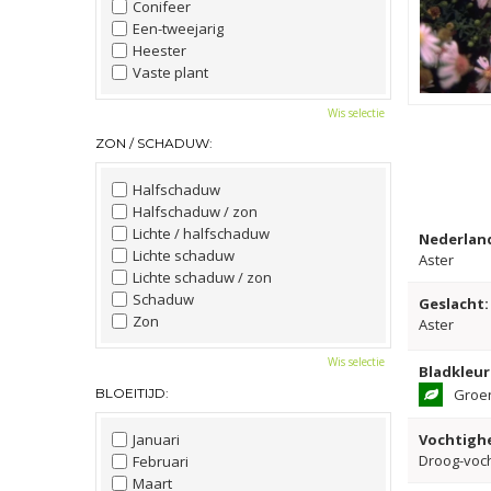
Conifeer
Een-tweejarig
Heester
Vaste plant
Wis selectie
ZON / SCHADUW:
Halfschaduw
Halfschaduw / zon
Lichte / halfschaduw
Nederlan
Lichte schaduw
Aster
Lichte schaduw / zon
Schaduw
Geslacht:
Zon
Aster
Wis selectie
Bladkleur
BLOEITIJD:
Groe
Januari
Vochtighe
Droog-voc
Februari
Maart