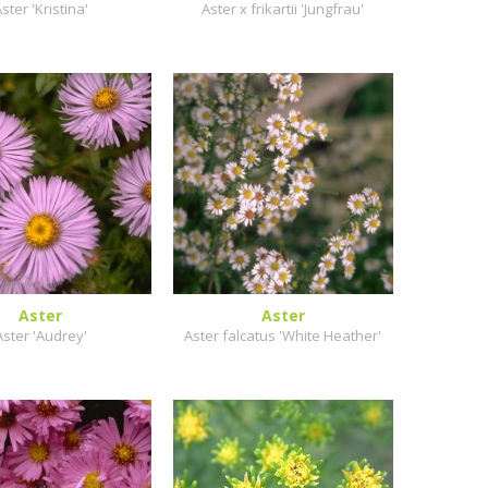
ster 'Kristina'
Aster x frikartii 'Jungfrau'
Aster
Aster
Aster 'Audrey'
Aster falcatus 'White Heather'