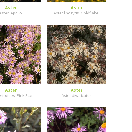
Aster
Aster
Aster 'Apollo'
Aster linosyris 'Goldflake'
Aster
Aster
ericoides 'Pink Star'
Aster divaricatus