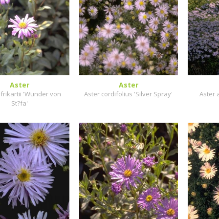
Aster
Aster
 frikartii 'Wunder von
Aster cordifolius 'Silver Spray'
Aster 
St?fa'