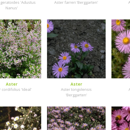
ageratoides 'Adustus
Aster farreri 'Berggarten'
A
Nanus'
Aster
Aster
 cordifolius 'Ideal'
Aster tongolensis
'Berggarten'