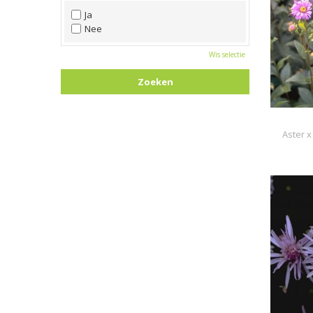
Wit
Ja
Zwart
Nee
Wis selectie
Aster x