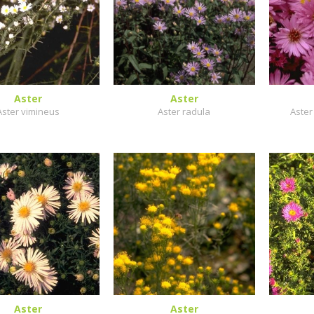
Aster
Aster
Aster vimineus
Aster radula
Aster
Aster
Aster