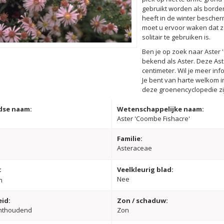
gebruikt worden als border
heeft in de winter besche
moet u ervoor waken dat ze 
solitair te gebruiken is.
Ben je op zoek naar Aster 
bekend als Aster. Deze A
centimeter. Wil je meer in
Je bent van harte welkom in
deze groenencyclopedie zij
dse naam:
Wetenschappelijke naam:
Aster 'Coombe Fishacre'
Familie:
Asteraceae
:
Veelkleurig blad:
Nee
n
id:
Zon / schaduw:
hthoudend
Zon