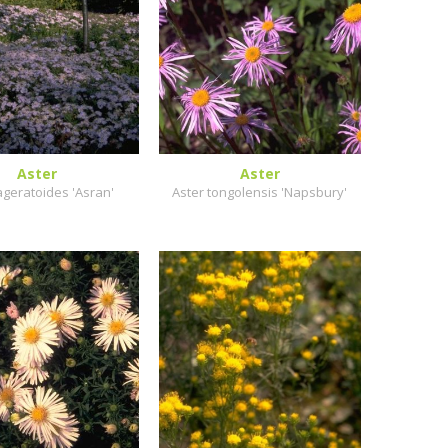
Aster
Aster
ageratoides 'Asran'
Aster tongolensis 'Napsbury'