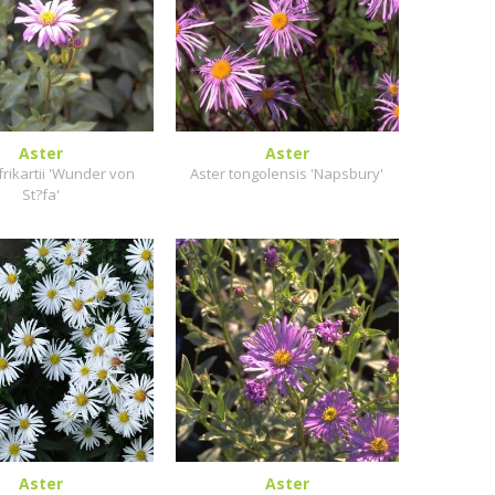
Aster
Aster
frikartii 'Wunder von
Aster tongolensis 'Napsbury'
St?fa'
Aster
Aster