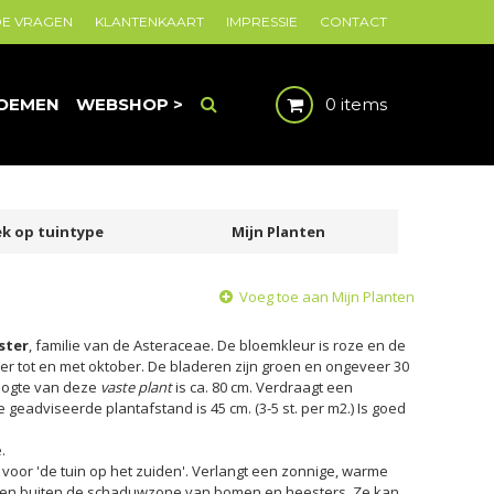
DE VRAGEN
KLANTENKAART
IMPRESSIE
CONTACT
OEMEN
WEBSHOP >
0 items
k op tuintype
Mijn Planten
Voeg toe aan Mijn Planten
ster
, familie van de Asteraceae. De bloemkleur is roze en de
mber tot en met oktober. De bladeren zijn groen en ongeveer 30
oogte van deze
vaste plant
is ca. 80 cm. Verdraagt een
e geadviseerde plantafstand is 45 cm. (3-5 st. per m2.) Is goed
.
 voor 'de tuin op het zuiden'. Verlangt een zonnige, warme
d en buiten de schaduwzone van bomen en heesters. Ze kan