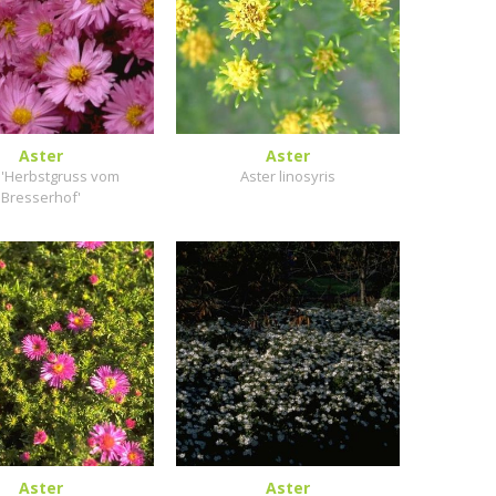
Aster
Aster
 'Herbstgruss vom
Aster linosyris
Bresserhof'
Aster
Aster