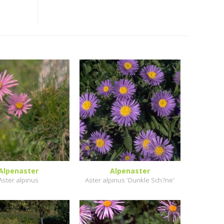
Alpenaster
Alpenaster
Aster alpinus
Aster alpinus 'Dunkle Sch?ne'