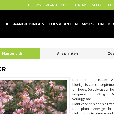
NIEUWS
PLANTENGIDS
TUINTIPS
VEELGESTEL
AANBIEDINGEN
TUINPLANTEN
MOESTUIN
BL
Plantengids
Alle planten
Zoe
ER
De nederlandse naam is
A
bloeitijd is van ca. septe
cm. hoog. De volwassen h
temperatuur tot -30 gr. C. D
verkrijgbaar.
Plant voor een open ruimte
Deze plant is zeer geschikt
plek op niet te arme gron