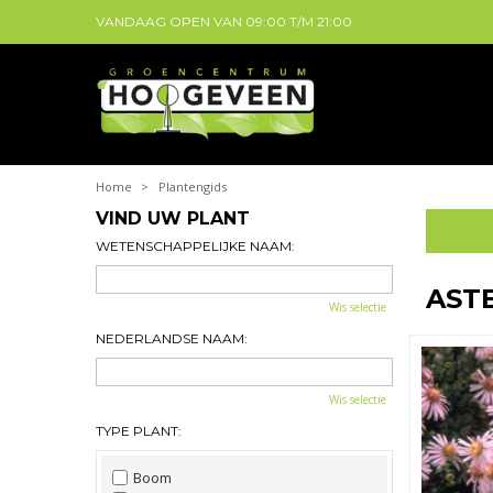
VANDAAG OPEN VAN
09:00
T/M
21:00
Home
>
Plantengids
VIND UW PLANT
WETENSCHAPPELIJKE NAAM:
AST
Wis selectie
NEDERLANDSE NAAM:
Wis selectie
TYPE PLANT:
Boom