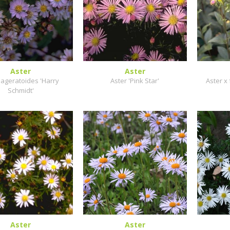
Aster
Aster
 ageratoides 'Harry
Aster 'Pink Star'
Aster x 
Schmidt'
Aster
Aster