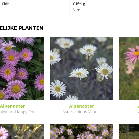
 CM:
Giftig:
Nee
LIJKE PLANTEN
Alpenaster
Alpenaster
alpinus 'Happy End'
Aster alpinus 'Albus'