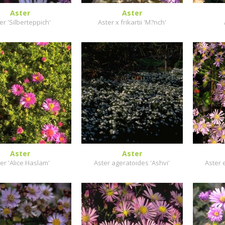
Aster
Aster
er 'Silberteppich'
Aster x frikartii 'M?nch'
Aster
Aster
er 'Alice Haslam'
Aster ageratoides 'Ashvi'
Aster 