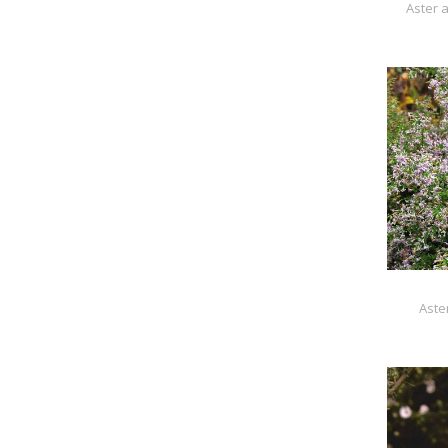
Aster 
Aster