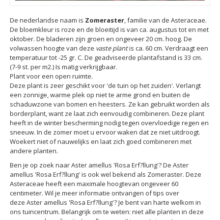
De nederlandse naam is
Zomeraster
, familie van de Asteraceae.
De bloemkleur is roze en de bloeitijd is van ca. augustus tot en met
oktober. De bladeren zijn groen en ongeveer 20 cm. hoog. De
volwassen hoogte van deze
vaste plant
is ca. 60 cm. Verdraagt een
temperatuur tot -25 gr. C. De geadviseerde plantafstand is 33 cm.
(7-9 st. per m2.) Is matig verkrijgbaar.
Plant voor een open ruimte.
Deze plant is zeer geschikt voor 'de tuin op het zuiden'. Verlangt
een zonnige, warme plek op niet te arme grond en buiten de
schaduwzone van bomen en heesters. Ze kan gebruikt worden als
borderplant, want ze laat zich eenvoudig combineren. Deze plant
heeft in de winter bescherming nodig tegen overvloedige regen en
sneeuw. In de zomer moet u ervoor waken dat ze niet uitdroogt.
Woekert niet of nauwelijks en laat zich goed combineren met
andere planten.
Ben je op zoek naar Aster amellus 'Rosa Erf?llung'? De Aster
amellus 'Rosa Erf?llung' is ook wel bekend als Zomeraster. Deze
Asteraceae heeft een maximale hoogtevan ongeveer 60
centimeter. Wil je meer informatie ontvangen of tips over
deze Aster amellus 'Rosa Erf?llung'? Je bent van harte welkom in
ons tuincentrum. Belangrijk om te weten: niet alle planten in deze