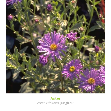
Aster
Aster x frikartii 'Jungfrau'