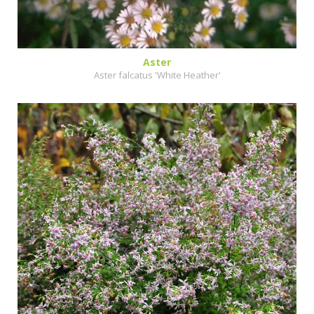
Aster
Aster falcatus 'White Heather'