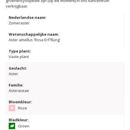
groenencyclopedie zijn (op elk moment) in ons tuincentrum
verkrijgbaar.
Nederlandse naam:
Zomeraster
Wetenschappelijke naam:
Aster amellus 'Rosa Erf?llung'
Type plant:
Vaste plant
Geslacht:
Aster
Familie:
Asteraceae
Bloemkleur:
Roze
Bladkleur:
Groen