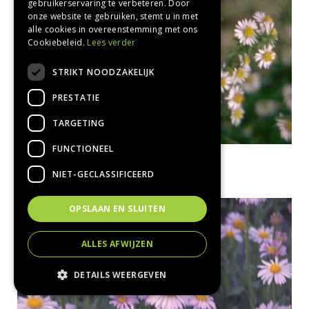
gebruikerservaring te verbeteren. Door
onze website te gebruiken, stemt u in met
alle cookies in overeenstemming met ons
Cookiebeleid.
Lees verder
STRIKT NOODZAKELIJK
PRESTATIE
TARGETING
FUNCTIONEEL
Aster
Aster falcatus 'White Heather'
NIET-GECLASSIFICEERD
OPSLAAN EN SLUITEN
ALLES AFWIJZEN
DETAILS WEERGEVEN