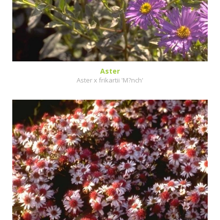
Aster
Aster x frikartii 'M?nch'