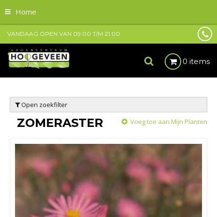
Home
VANDAAG OPEN VAN
09:00
T/M
21:00
0 items
Open zoekfilter
ZOMERASTER
Voeg toe aan Mijn Planten