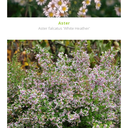
Aster
Aster falcatus 'White Heather'