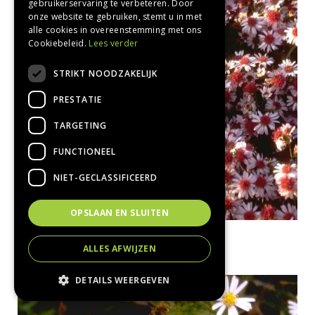
gebruikerservaring te verbeteren. Door
onze website te gebruiken, stemt u in met
alle cookies in overeenstemming met ons
Cookiebeleid.
Lees verder
STRIKT NOODZAKELIJK
PRESTATIE
TARGETING
FUNCTIONEEL
NIET-GECLASSIFICEERD
OPSLAAN EN SLUITEN
Aster
Aster 'Jan'
ALLES AFWIJZEN
DETAILS WEERGEVEN