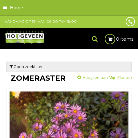
Home
VANDAAG OPEN VAN
09:00
T/M
18:00
0 items
Open zoekfilter
ZOMERASTER
Voeg toe aan Mijn Planten