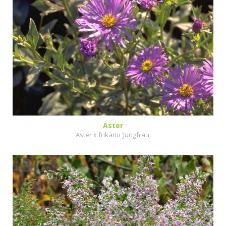
Aster
Aster x frikartii 'Jungfrau'