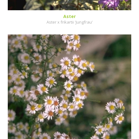
Aster
Aster x frikartii 'Jungfrau'