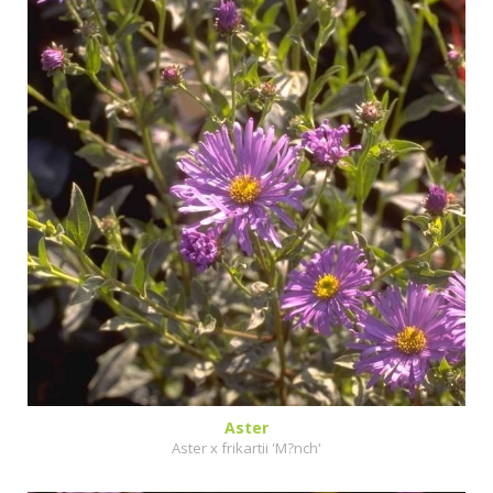
Aster
Aster x frikartii 'M?nch'