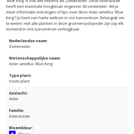
'Blue King' is ook wel bekend als Zomeraster. Deze Asteraceae
heeft een maximale hoogtevan ongeveer 60 centimeter. Wil je
meer informatie ontvangen of tips over deze Aster amellus 'Blue
King'? Je bent van harte welkom in ons tuincentrum. Belangrijk om
te weten: niet alle planten in deze groenencyclopedie zijn (op elk
moment) in ons tuincentrum verkrijgbaar.
Nederlandse naam:
Zomeraster
Wetenschappelijke naam:
Aster amellus 'Blue King'
Type plant:
Vaste plant
Geslacht:
Aster
Familie:
Asteraceae
Bloemkleur: