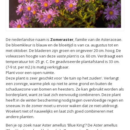
De nederlandse naam is
Zomeraster
, familie van de Asteraceae.
De bloemkleur is blauw en de bloeitijd is van ca. augustus tot en
met oktober. De bladeren zijn groen en ongeveer 20 cm. hoog. De
volwassen hoogte van deze
vaste plant
is ca. 60 cm. Verdraagt een
temperatuur tot -25 gr. C. De geadviseerde plantafstand is 33 cm.
(7-9 st. per m2.) Is matig verkrijgbaar.
Plant voor een open ruimte.
Deze plant is zeer geschikt voor 'de tuin op het zuiden'. Verlangt
een zonnige, warme plek op niet te arme grond en buiten de
schaduwzone van bomen en heesters. Ze kan gebruikt worden als
borderplant, want ze laat zich eenvoudig combineren. Deze plant
heeft in de winter bescherming nodig tegen overvloedige regen en
sneeuw. In de zomer moet u ervoor waken dat ze niet uitdroogt.
Woekert niet of nauwelijks en laat zich goed combineren met
andere planten.
Ben je op zoek naar Aster amellus 'Blue King'? De Aster amellus