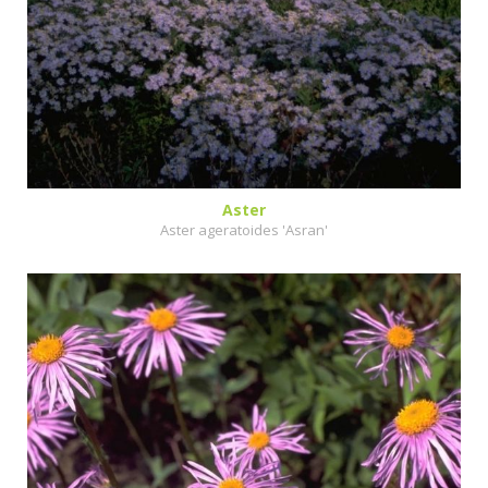
Aster
Aster ageratoides 'Asran'