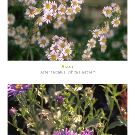
Aster
Aster falcatus 'White Heather'