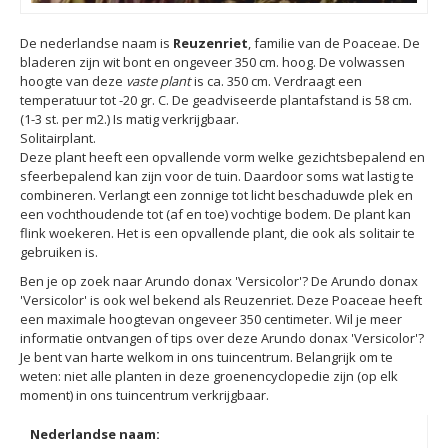
De nederlandse naam is
Reuzenriet
, familie van de Poaceae. De
bladeren zijn wit bont en ongeveer 350 cm. hoog. De volwassen
hoogte van deze
vaste plant
is ca. 350 cm. Verdraagt een
temperatuur tot -20 gr. C. De geadviseerde plantafstand is 58 cm.
(1-3 st. per m2.) Is matig verkrijgbaar.
Solitairplant.
Deze plant heeft een opvallende vorm welke gezichtsbepalend en
sfeerbepalend kan zijn voor de tuin. Daardoor soms wat lastig te
combineren. Verlangt een zonnige tot licht beschaduwde plek en
een vochthoudende tot (af en toe) vochtige bodem. De plant kan
flink woekeren. Het is een opvallende plant, die ook als solitair te
gebruiken is.
Ben je op zoek naar Arundo donax 'Versicolor'? De Arundo donax
'Versicolor' is ook wel bekend als Reuzenriet. Deze Poaceae heeft
een maximale hoogtevan ongeveer 350 centimeter. Wil je meer
informatie ontvangen of tips over deze Arundo donax 'Versicolor'?
Je bent van harte welkom in ons tuincentrum. Belangrijk om te
weten: niet alle planten in deze groenencyclopedie zijn (op elk
moment) in ons tuincentrum verkrijgbaar.
Nederlandse naam: