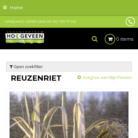
Home
VANDAAG OPEN VAN
09:00
T/M
17:00
0 items
Open zoekfilter
REUZENRIET
Voeg toe aan Mijn Planten