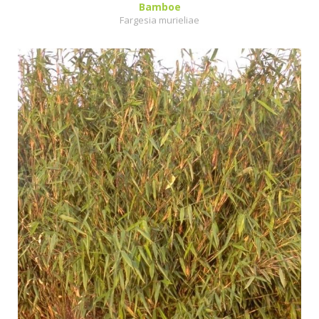
Bamboe
Fargesia murieliae