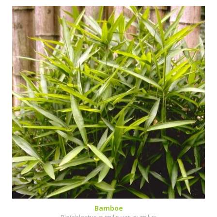
Bamboe
Pleioblastus humilis var. pumilus