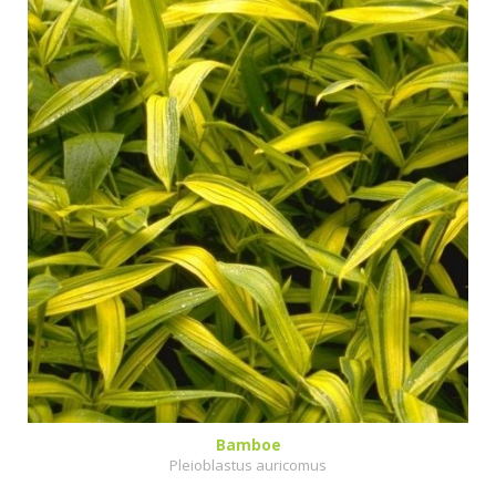
Bamboe
Pleioblastus auricomus