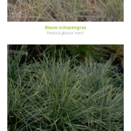
Blauw schapengras
Festuca glauca 'Harz'