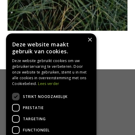
Blauw schapengras
×
Festuca glauca
Deze website maakt
gebruik van cookies.
Deze website gebruikt cookies om uw
gebruikerservaring te verbeteren. Door
onze website te gebruiken, stemt u in met
alle cookies in overeenstemming met ons
HANDIG
Cookiebeleid.
Lees verder
Bezorgen en afhalen
STRIKT NOODZAKELIJK
Retourbeleid
PRESTATIE
Algemene voorwaarden
Privacy Policy
TARGETING
Privacy statement
FUNCTIONEEL