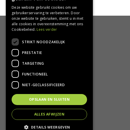
Deze website gebruikt cookies om uw
gebruikerservaring te verbeteren. Door
onze website te gebruiken, stemt u in met
alle cookies in overeenstemming met ons
HANDIG
Cookiebeleid.
Lees verder
Bezorgen en afhalen
STRIKT NOODZAKELIJK
Retourbeleid
PRESTATIE
Algemene voorwaarden
Privacy Policy
TARGETING
Privacy statement
FUNCTIONEEL
CONTACT
NIET-GECLASSIFICEERD
Groencentrum Hoogeveen
OPSLAAN EN SLUITEN
Nijstad 11
7909 HS Hoogeveen
ALLES AFWIJZEN
T.
0528-251380
E.
info@groencentrumhoogeveen.nl
DETAILS WEERGEVEN