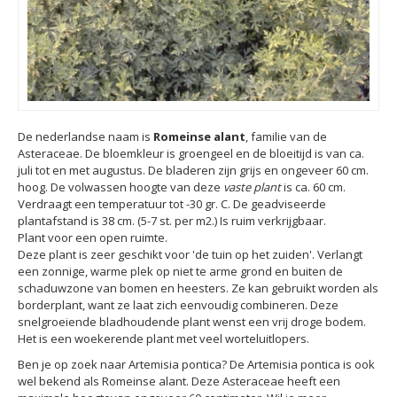
De nederlandse naam is
Romeinse alant
, familie van de
Asteraceae. De bloemkleur is groengeel en de bloeitijd is van ca.
juli tot en met augustus. De bladeren zijn grijs en ongeveer 60 cm.
hoog. De volwassen hoogte van deze
vaste plant
is ca. 60 cm.
Verdraagt een temperatuur tot -30 gr. C. De geadviseerde
plantafstand is 38 cm. (5-7 st. per m2.) Is ruim verkrijgbaar.
Plant voor een open ruimte.
Deze plant is zeer geschikt voor 'de tuin op het zuiden'. Verlangt
een zonnige, warme plek op niet te arme grond en buiten de
schaduwzone van bomen en heesters. Ze kan gebruikt worden als
borderplant, want ze laat zich eenvoudig combineren. Deze
snelgroeiende bladhoudende plant wenst een vrij droge bodem.
Het is een woekerende plant met veel worteluitlopers.
Ben je op zoek naar Artemisia pontica? De Artemisia pontica is ook
wel bekend als Romeinse alant. Deze Asteraceae heeft een