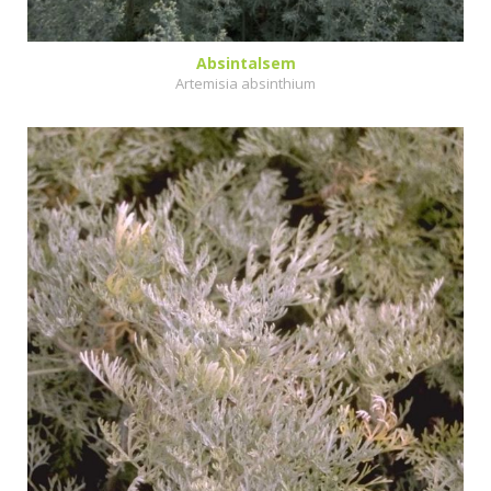
Absintalsem
Artemisia absinthium