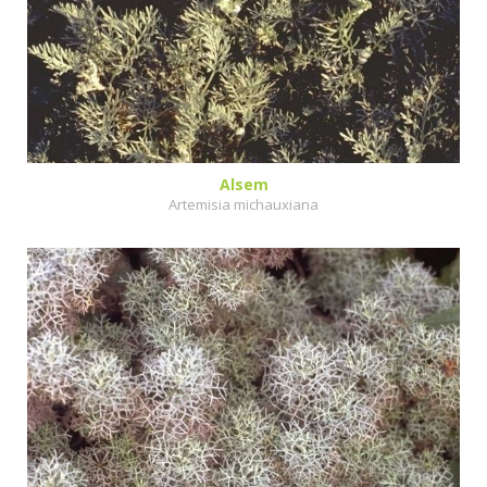
Alsem
Artemisia michauxiana