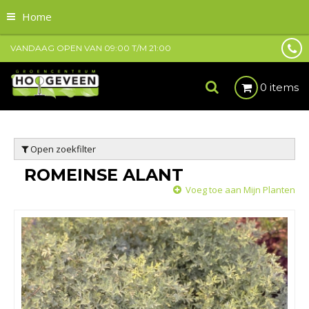
Home
VANDAAG OPEN VAN
09:00
T/M
21:00
0 items
Open zoekfilter
ROMEINSE ALANT
Voeg toe aan Mijn Planten