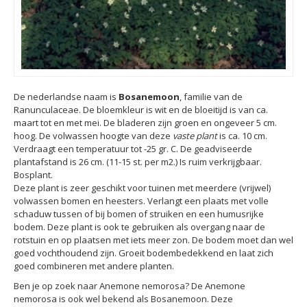
De nederlandse naam is
Bosanemoon
, familie van de
Ranunculaceae. De bloemkleur is wit en de bloeitijd is van ca.
maart tot en met mei. De bladeren zijn groen en ongeveer 5 cm.
hoog. De volwassen hoogte van deze
vaste plant
is ca. 10 cm.
Verdraagt een temperatuur tot -25 gr. C. De geadviseerde
plantafstand is 26 cm. (11-15 st. per m2.) Is ruim verkrijgbaar.
Bosplant.
Deze plant is zeer geschikt voor tuinen met meerdere (vrijwel)
volwassen bomen en heesters. Verlangt een plaats met volle
schaduw tussen of bij bomen of struiken en een humusrijke
bodem. Deze plant is ook te gebruiken als overgang naar de
rotstuin en op plaatsen met iets meer zon. De bodem moet dan wel
goed vochthoudend zijn. Groeit bodembedekkend en laat zich
goed combineren met andere planten.
Ben je op zoek naar Anemone nemorosa? De Anemone
nemorosa is ook wel bekend als Bosanemoon. Deze