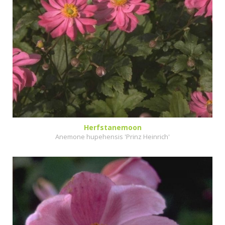
Herfstanemoon
Anemone hupehensis 'Prinz Heinrich'