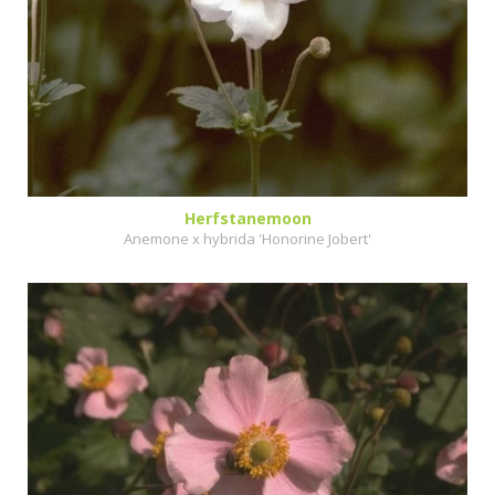
Herfstanemoon
Anemone x hybrida 'Honorine Jobert'