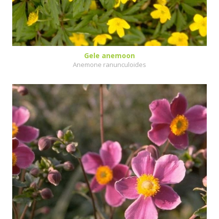
Gele anemoon
Anemone ranunculoides