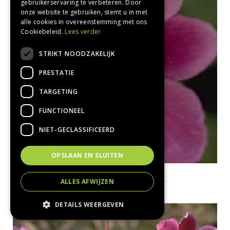
gebruikerservaring te verbeteren. Door
onze website te gebruiken, stemt u in met
alle cookies in overeenstemming met ons
Cookiebeleid.
Lees verder
STRIKT NOODZAKELIJK
PRESTATIE
TARGETING
FUNCTIONEEL
NIET-GECLASSIFICEERD
OPSLAAN EN SLUITEN
Herfstanemoon
ALLES AFWIJZEN
Anemone hupehensis 'Superba'
DETAILS WEERGEVEN