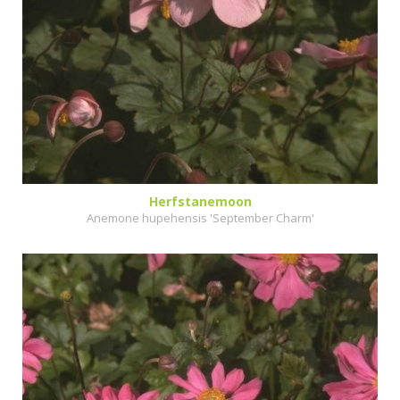
Herfstanemoon
Anemone hupehensis 'September Charm'