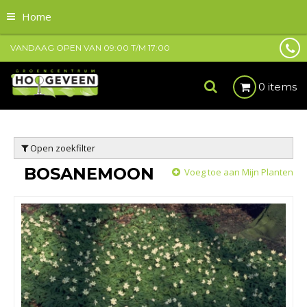
Home
VANDAAG OPEN VAN
09:00
T/M
17:00
0 items
Open zoekfilter
BOSANEMOON
Voeg toe aan Mijn Planten