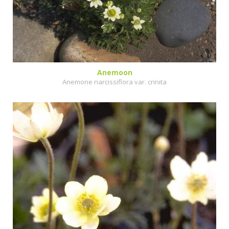
Anemoon
Anemone narcissiflora var. crinita