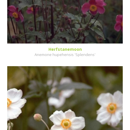
Herfstanemoon
Anemone hupehensis 'Splendens'