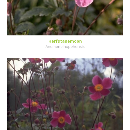
Herfstanemoon
Anemone hupehensis