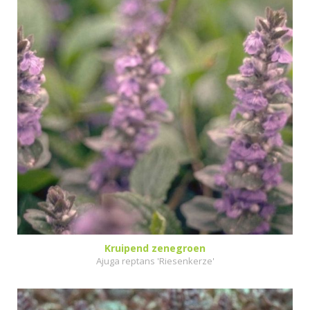
Kruipend zenegroen
Ajuga reptans 'Riesenkerze'