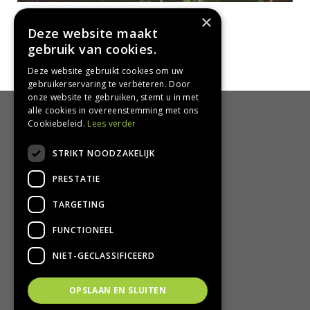
Kruipend zenegroen
×
Ajuga reptans 'Alba'
Deze website maakt
gebruik van cookies.
Deze website gebruikt cookies om uw
gebruikerservaring te verbeteren. Door
onze website te gebruiken, stemt u in met
alle cookies in overeenstemming met ons
HANDIG
Cookiebeleid.
Lees verder
Bezorgen en afhalen
STRIKT NOODZAKELIJK
Retourbeleid
PRESTATIE
Algemene voorwaarden
Privacy Policy
TARGETING
Privacy statement
FUNCTIONEEL
CONTACT
NIET-GECLASSIFICEERD
Groencentrum Hoogeveen
OPSLAAN EN SLUITEN
Nijstad 11