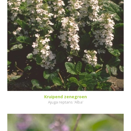
Kruipend zenegroen
Ajuga reptans 'Alba'