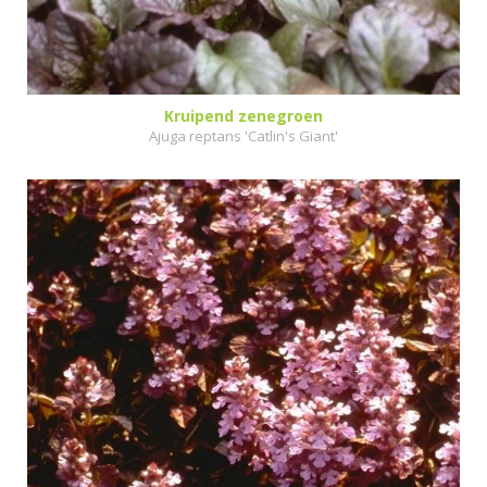
Kruipend zenegroen
Ajuga reptans 'Catlin's Giant'