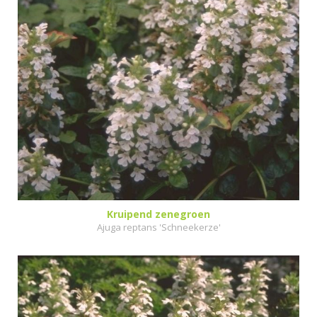
Kruipend zenegroen
Ajuga reptans 'Schneekerze'