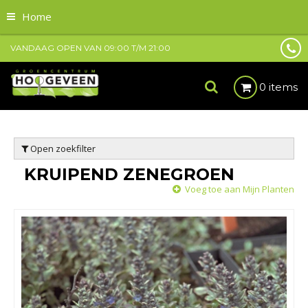
Home
VANDAAG OPEN VAN
09:00
T/M
21:00
0 items
Open zoekfilter
KRUIPEND ZENEGROEN
Voeg toe aan Mijn Planten