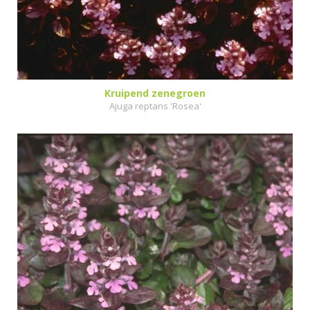
Kruipend zenegroen
Ajuga reptans 'Rosea'