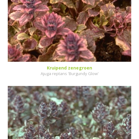
Kruipend zenegroen
Ajuga reptans 'Burgundy Glow'