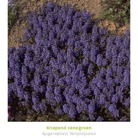
Kruipend zenegroen
Ajuga reptans 'Atropurpurea'