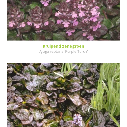
Kruipend zenegroen
Ajuga reptans 'Purple Torch'