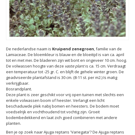
De nederlandse naam is
Kruipend zenegroen
, familie van de
Lamiaceae. De bloemkleur is blauw en de bloeitijd is van ca. april
tot en met mei. De bladeren zijn wit bont en ongeveer 10 cm. hoog.
De volwassen hoogte van deze
vaste plant
is ca. 15 cm. Verdraagt
een temperatuur tot -25 gr. C. en blijft de gehele winter groen. De
geadviseerde plantafstand is 30 cm. (8-11 st. per m2.) Is matig
verkrijgbaar.
Bosrandplant.
Deze plant is zeer geschikt voor vrij open tuinen met slechts een
enkele volwassen boom of heester. Verlangt een licht
beschaduwde plek nabij bomen en heesters. De bodem moet
voedselrijk en vochthoudend tot vochtig zijn. Groeit
bodembedekkend en laat zich goed combineren met andere
planten.
Ben je op zoek naar Ajuga reptans 'Variegata'? De Ajuga reptans