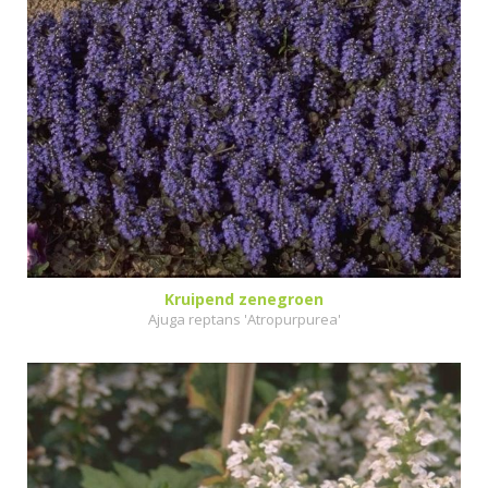
Kruipend zenegroen
Ajuga reptans 'Atropurpurea'