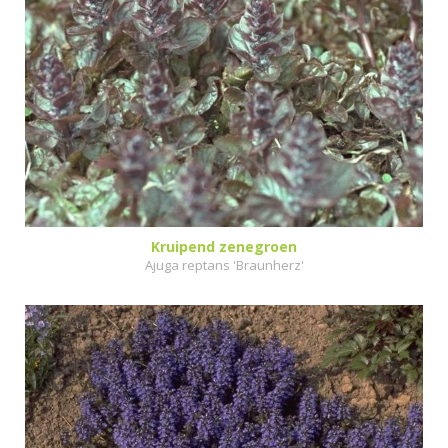
Kruipend zenegroen
Ajuga reptans 'Braunherz'