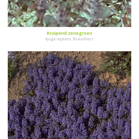
Kruipend zenegroen
Ajuga reptans 'Braunherz'