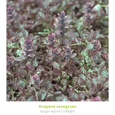
Kruipend zenegroen
Ajuga reptans 'Delight'