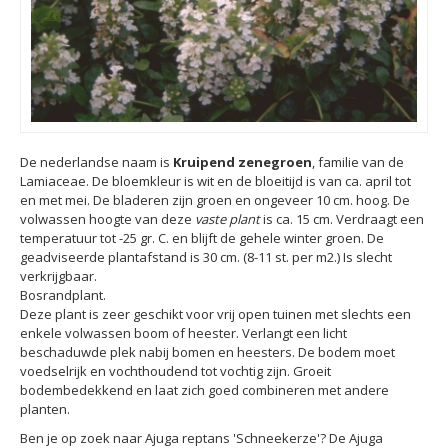
De nederlandse naam is
Kruipend zenegroen
, familie van de
Lamiaceae. De bloemkleur is wit en de bloeitijd is van ca. april tot
en met mei. De bladeren zijn groen en ongeveer 10 cm. hoog. De
volwassen hoogte van deze
vaste plant
is ca. 15 cm. Verdraagt een
temperatuur tot -25 gr. C. en blijft de gehele winter groen. De
geadviseerde plantafstand is 30 cm. (8-11 st. per m2.) Is slecht
verkrijgbaar.
Bosrandplant.
Deze plant is zeer geschikt voor vrij open tuinen met slechts een
enkele volwassen boom of heester. Verlangt een licht
beschaduwde plek nabij bomen en heesters. De bodem moet
voedselrijk en vochthoudend tot vochtig zijn. Groeit
bodembedekkend en laat zich goed combineren met andere
planten.
Ben je op zoek naar Ajuga reptans 'Schneekerze'? De Ajuga