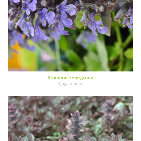
Kruipend zenegroen
Ajuga repens