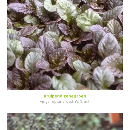
Kruipend zenegroen
Ajuga reptans 'Catlin's Giant'