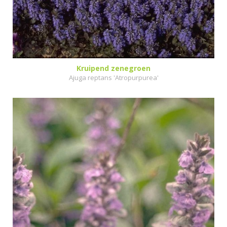
Kruipend zenegroen
Ajuga reptans 'Atropurpurea'