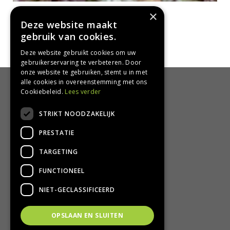
Kruipend zenegroen
×
Ajuga reptans 'Catlin's Giant'
Deze website maakt
gebruik van cookies.
Deze website gebruikt cookies om uw
gebruikerservaring te verbeteren. Door
onze website te gebruiken, stemt u in met
alle cookies in overeenstemming met ons
HANDIG
Cookiebeleid.
Lees verder
Bezorgen en afhalen
STRIKT NOODZAKELIJK
Retourbeleid
PRESTATIE
Algemene voorwaarden
Privacy Policy
TARGETING
Privacy statement
FUNCTIONEEL
CONTACT
NIET-GECLASSIFICEERD
Groencentrum Hoogeveen
OPSLAAN EN SLUITEN
Nijstad 11