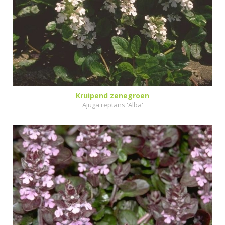
Kruipend zenegroen
Ajuga reptans 'Alba'