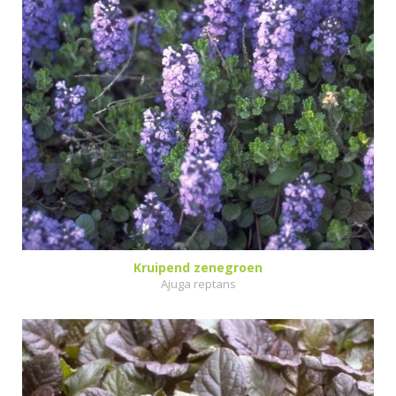
Kruipend zenegroen
Ajuga reptans