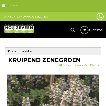
Home
WIJ ZIJN VANDAAG GESLOTEN
0 items
Open zoekfilter
KRUIPEND ZENEGROEN
Voeg toe aan Mijn Planten