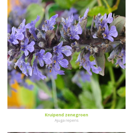
Kruipend zenegroen
Ajuga repens