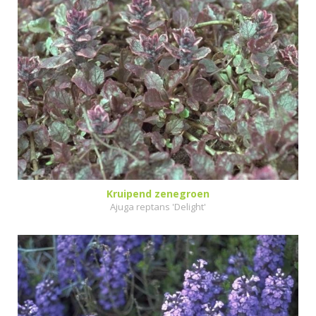
Kruipend zenegroen
Ajuga reptans 'Delight'