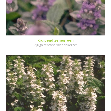
Kruipend zenegroen
Ajuga reptans 'Riesenkerze'