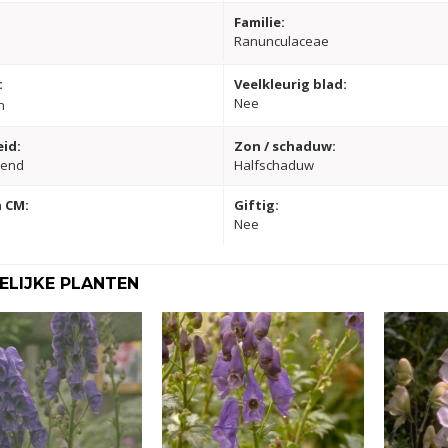
Familie:
Ranunculaceae
:
Veelkleurig blad:
Nee
n
id:
Zon / schaduw:
dend
Halfschaduw
 CM:
Giftig:
Nee
LIJKE PLANTEN