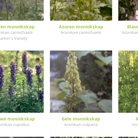
ren monnikskap
Azuren monnikskap
Blau
itum carmichaelii
Aconitum carmichaelii
Aconitum
Barker's Variety'
uwe monnikskap
Gele monnikskap
onitum napellus
Aconitum vulparia
Aco