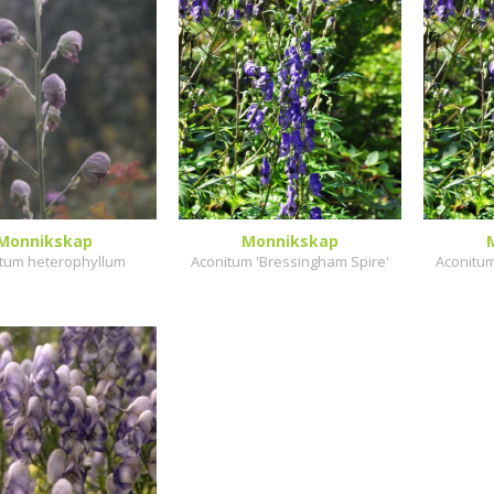
Monnikskap
Monnikskap
tum heterophyllum
Aconitum 'Bressingham Spire'
Aconitum