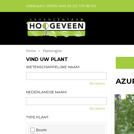
VANDAAG OPEN VAN
09:00
T/M
18:00
Home
>
Plantengids
VIND UW PLANT
WETENSCHAPPELIJKE NAAM:
AZU
Wis selectie
NEDERLANDSE NAAM:
Wis selectie
TYPE PLANT:
Boom