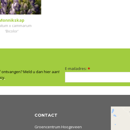
Monnikskap
nitum x cammarum
'Bicolor'
E-mailadres:
*
f ontvangen? Meld u dan hier aan!
icy.
CONTACT
Groencentrum Hoogeveen