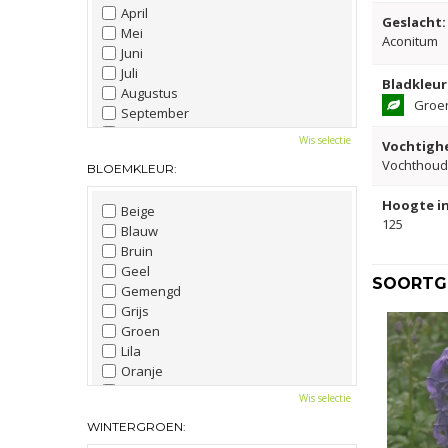
April
Geslacht:
Mei
Aconitum
Juni
Juli
Bladkleur
Augustus
Groe
September
Oktober
Wis selectie
Vochtighe
November
Vochthou
BLOEMKLEUR:
December
Hoogte in
Beige
125
Blauw
Bruin
Geel
SOORTGE
Gemengd
Grijs
Groen
Lila
Oranje
Paars
Wis selectie
Rood
WINTERGROEN:
Roze