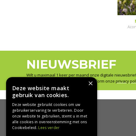
Aco
NIEUWSBRIEF
Wilt u maximaal 1 keer per maand onze digitale nieuwsbrie
×
Wij slaan uw gegevens secuur op conform onze
privacy pol
Deze website maakt
gebruik van cookies.
Deze website gebruikt cookies om uw
gebruikerservaring te verbeteren. Door
onze website te gebruiken, stemt u in met
HANDIG
alle cookies in overeenstemming met ons
Cookiebeleid.
Lees verder