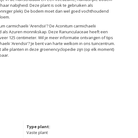
haar nabijheid. Deze plant is ook te gebruiken als
zonniger plek). De bodem moet dan wel goed vochthoudend
bloem.
um carmichaelii 'Arendsii'? De Aconitum carmichaelii
end als Azuren monnikskap. Deze Ranunculaceae heeft een
er 125 centimeter. Wil je meer informatie ontvangen of tips
aelii 'Arendsii'? Je bent van harte welkom in ons tuincentrum.
t alle planten in deze groenencyclopedie zijn (op elk moment)
baar.
Type plant:
Vaste plant