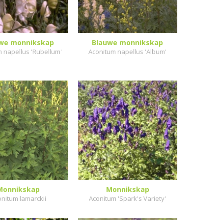
we monnikskap
Blauwe monnikskap
 napellus 'Rubellum'
Aconitum napellus 'Album'
Monnikskap
Monnikskap
nitum lamarckii
Aconitum 'Spark's Variety'