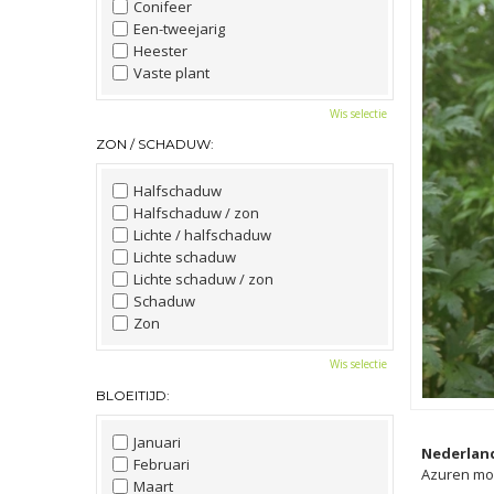
Conifeer
Een-tweejarig
Heester
Vaste plant
Wis selectie
ZON / SCHADUW:
Halfschaduw
Halfschaduw / zon
Lichte / halfschaduw
Lichte schaduw
Lichte schaduw / zon
Schaduw
Zon
Wis selectie
BLOEITIJD:
Januari
Nederlan
Februari
Azuren mo
Maart