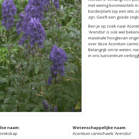
met weinig boomwortels in 
borderplant (op een iets 
zijn. Geeft een goede snij
Ben je op zoek naar Aconit
'Arendsii' is ook wel bek
maximale hoogtevan ongeve
over deze Aconitum carmich
Belangrijk om te weten: nie
in ons tuincentrum verkrijg
dse naam:
Wetenschappelijke naam:
nnikskap
Aconitum carmichaelii 'Arendsii'