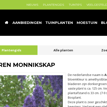
NIEUWS
PLANTENGIDS
TUINTIPS
VEELGESTEL
AANBIEDINGEN
TUINPLANTEN
MOESTUIN
BL
Plantengids
Alle planten
Zoe
REN MONNIKSKAP
De nederlandse naam is
A
bloemkleur is amethystblau
bladeren zijn donkergroen
vaste plant
is ca. 125 cm. V
plantafstand is 33 cm. (7-9 s
Bosplant.
Deze plant is zeer geschik
heesters. Verlangt een pl