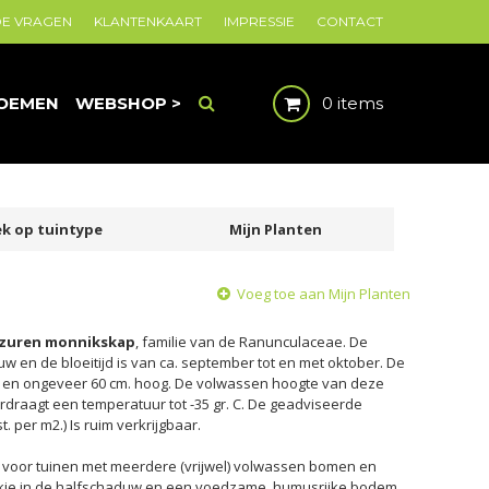
DE VRAGEN
KLANTENKAART
IMPRESSIE
CONTACT
OEMEN
WEBSHOP >
0 items
k op tuintype
Mijn Planten
Voeg toe aan Mijn Planten
zuren monnikskap
, familie van de Ranunculaceae. De
w en de bloeitijd is van ca. september tot en met oktober. De
 en ongeveer 60 cm. hoog. De volwassen hoogte van deze
erdraagt een temperatuur tot -35 gr. C. De geadviseerde
t. per m2.) Is ruim verkrijgbaar.
t voor tuinen met meerdere (vrijwel) volwassen bomen en
ekje in de halfschaduw en een voedzame, humusrijke bodem