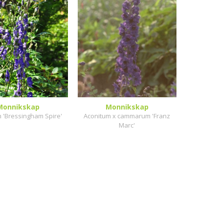
Monnikskap
Monnikskap
 'Bressingham Spire'
Aconitum x cammarum 'Franz
Marc'