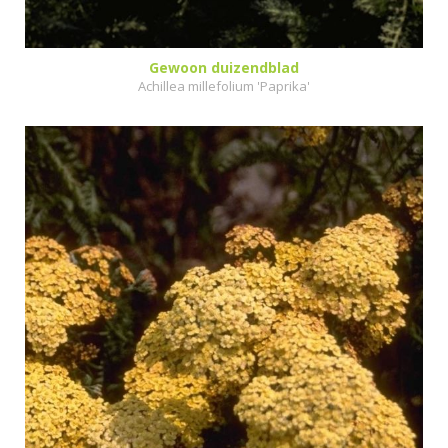
Gewoon duizendblad
Achillea millefolium 'Paprika'