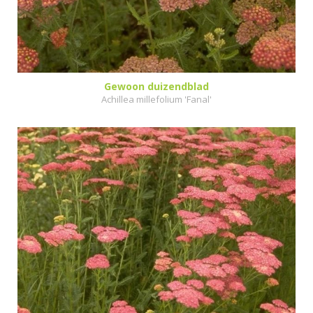
Gewoon duizendblad
Achillea millefolium 'Fanal'