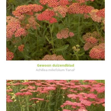
Gewoon duizendblad
Achillea millefolium 'Fanal'