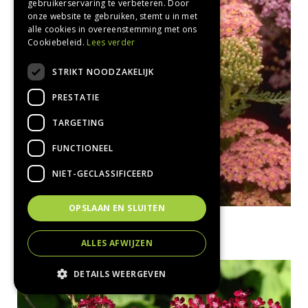
gebruikerservaring te verbeteren. Door
onze website te gebruiken, stemt u in met
alle cookies in overeenstemming met ons
Cookiebeleid.
Lees verder
STRIKT NOODZAKELIJK
PRESTATIE
TARGETING
FUNCTIONEEL
NIET-GECLASSIFICEERD
OPSLAAN EN SLUITEN
Gewoon duizendblad
Achillea millefolium 'Altrosa'
ALLES AFWIJZEN
DETAILS WEERGEVEN