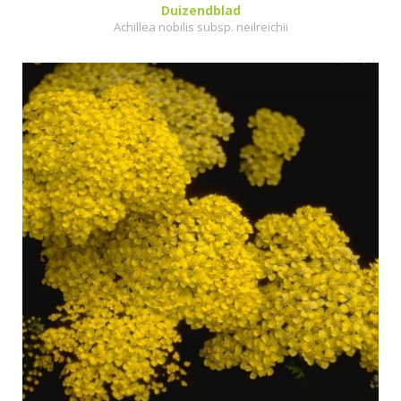
Duizendblad
Achillea nobilis subsp. neilreichii