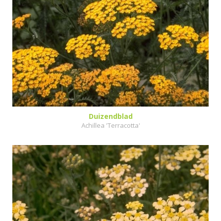
Duizendblad
Achillea 'Terracotta'