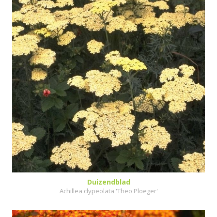
Duizendblad
Achillea clypeolata 'Theo Ploeger'