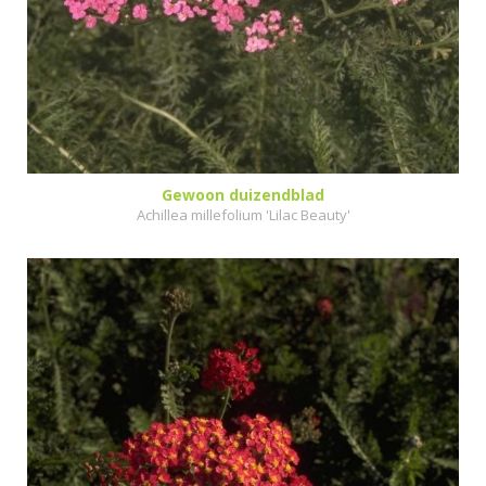
Gewoon duizendblad
Achillea millefolium 'Lilac Beauty'