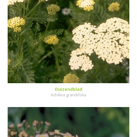
Duizendblad
Achillea grandifolia