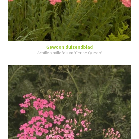
Gewoon duizendblad
Achillea millefolium 'Cerise Queen'