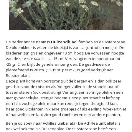
De nederlandse naam is
Duizendblad
, familie van de Asteraceae.
De bloemkleur is wit en de bloeitijd is van ca. juni tot en met juli. De
bladeren zijn grijs en ongeveer 10 cm. hoog. De volwassen hoogte
van deze
vaste plant
is ca. 15 cm. Verdraagt een temperatuur tot
-25 gr. C. en blijft de gehele winter groen. De geadviseerde
plantafstand is 26 cm. (11-15 st. per m2.) Is goed verkrijgbaar.
Rotstuinplant.
Deze plant komt van oorsprong uit de bergen en is dan ook zeer
geschikt voor de rotstuin als 'voegenvuller' in de stapelmuur of
tussen stenen (ook bestrating). Verlangt een zonnige plek en een
matig voedselrijke, stenige bodem. Deze plant staat het liefst op
een licht vochtige plek, maar kan redelijk tegen droogte. U kunt
haar goed uitplanten In kleine groepjes of als eenling. Woekert niet
of nauwelijks en laat zich goed combineren met andere planten.
Ben je op zoek naar Achillea umbellata? De Achillea umbellata is
ook wel bekend als Duizendblad. Deze Asteraceae heeft een