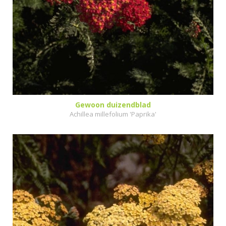
Gewoon duizendblad
Achillea millefolium 'Paprika'