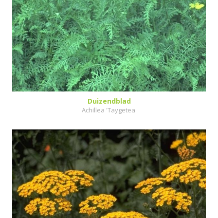
Duizendblad
Achillea 'Taygetea'