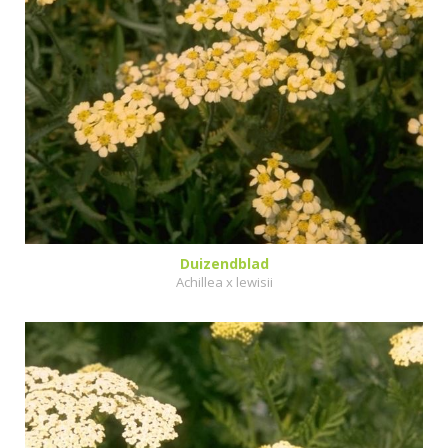
Duizendblad
Achillea x lewisii