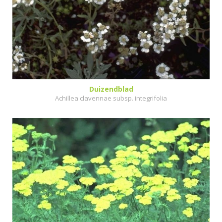
Duizendblad
Achillea clavennae subsp. integrifolia