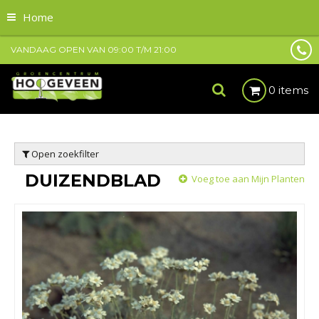
Home
VANDAAG OPEN VAN
09:00
T/M
21:00
0 items
Open zoekfilter
DUIZENDBLAD
Voeg toe aan Mijn Planten