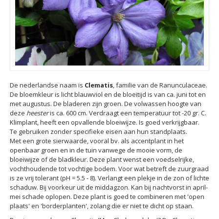
De nederlandse naam is
Clematis
, familie van de Ranunculaceae.
De bloemkleur is licht blauwviol en de bloeitijd is van ca. juni tot en
met augustus. De bladeren zijn groen. De volwassen hoogte van
deze
heester
is ca. 600 cm. Verdraagt een temperatuur tot -20 gr. C.
Klimplant, heeft een opvallende bloeiwijze. Is goed verkrijgbaar.
Te gebruiken zonder specifieke eisen aan hun standplaats.
Met een grote sierwaarde, vooral bv. als accentplant in het
openbaar groen en in de tuin vanwege de mooie vorm, de
bloeiwijze of de bladkleur. Deze plant wenst een voedselrijke,
vochthoudende tot vochtige bodem. Voor wat betreft de zuurgraad
is ze vrij tolerant (pH = 5.5 - 8). Verlangt een plekje in de zon of lichte
schaduw. Bij voorkeur uit de middagzon. Kan bij nachtvorst in april-
mei schade oplopen. Deze plant is goed te combineren met 'open
plaats' en 'borderplanten', zolang die er niet te dicht op staan.