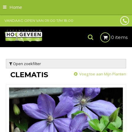
Home
VANDAAG OPEN VAN
09:00
T/M
18:00
0 items
Open zoekfilter
CLEMATIS
Voeg toe aan Mijn Planten