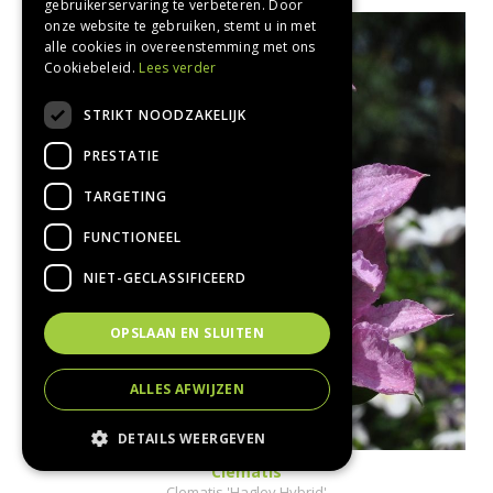
gebruikerservaring te verbeteren. Door
onze website te gebruiken, stemt u in met
alle cookies in overeenstemming met ons
Cookiebeleid.
Lees verder
STRIKT NOODZAKELIJK
PRESTATIE
TARGETING
FUNCTIONEEL
NIET-GECLASSIFICEERD
OPSLAAN EN SLUITEN
ALLES AFWIJZEN
DETAILS WEERGEVEN
Clematis
Clematis 'Hagley Hybrid'