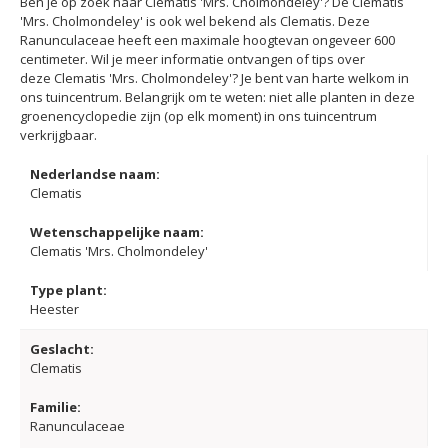
Ben je op zoek naar Clematis 'Mrs. Cholmondeley'? De Clematis
'Mrs. Cholmondeley' is ook wel bekend als Clematis. Deze
Ranunculaceae heeft een maximale hoogtevan ongeveer 600
centimeter. Wil je meer informatie ontvangen of tips over
deze Clematis 'Mrs. Cholmondeley'? Je bent van harte welkom in
ons tuincentrum. Belangrijk om te weten: niet alle planten in deze
groenencyclopedie zijn (op elk moment) in ons tuincentrum
verkrijgbaar.
Nederlandse naam:
Clematis
Wetenschappelijke naam:
Clematis 'Mrs. Cholmondeley'
Type plant:
Heester
Geslacht:
Clematis
Familie:
Ranunculaceae