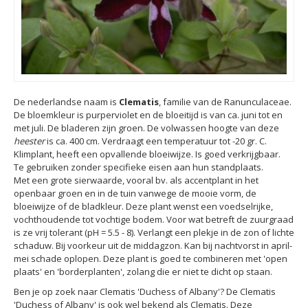
De nederlandse naam is
Clematis
, familie van de Ranunculaceae.
De bloemkleur is purperviolet en de bloeitijd is van ca. juni tot en
met juli. De bladeren zijn groen. De volwassen hoogte van deze
heester
is ca. 400 cm. Verdraagt een temperatuur tot -20 gr. C.
Klimplant, heeft een opvallende bloeiwijze. Is goed verkrijgbaar.
Te gebruiken zonder specifieke eisen aan hun standplaats.
Met een grote sierwaarde, vooral bv. als accentplant in het
openbaar groen en in de tuin vanwege de mooie vorm, de
bloeiwijze of de bladkleur. Deze plant wenst een voedselrijke,
vochthoudende tot vochtige bodem. Voor wat betreft de zuurgraad
is ze vrij tolerant (pH = 5.5 - 8). Verlangt een plekje in de zon of lichte
schaduw. Bij voorkeur uit de middagzon. Kan bij nachtvorst in april-
mei schade oplopen. Deze plant is goed te combineren met 'open
plaats' en 'borderplanten', zolang die er niet te dicht op staan.
Ben je op zoek naar Clematis 'Duchess of Albany'? De Clematis
'Duchess of Albany' is ook wel bekend als Clematis. Deze