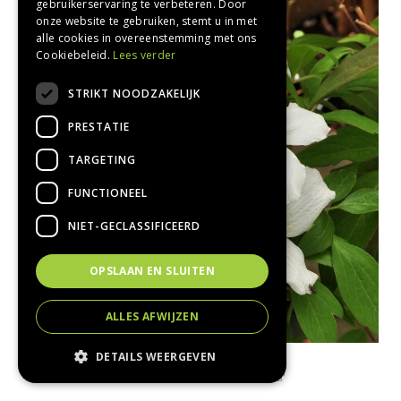
gebruikerservaring te verbeteren. Door
onze website te gebruiken, stemt u in met
alle cookies in overeenstemming met ons
Cookiebeleid.
Lees verder
STRIKT NOODZAKELIJK
PRESTATIE
TARGETING
FUNCTIONEEL
NIET-GECLASSIFICEERD
OPSLAAN EN SLUITEN
ALLES AFWIJZEN
DETAILS WEERGEVEN
Clematis
Clematis montana 'Grandiflora'