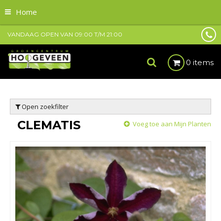
Home
VANDAAG OPEN VAN
09:00
T/M
21:00
0 items
Open zoekfilter
CLEMATIS
Voeg toe aan Mijn Planten