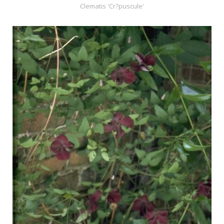
Clematis 'Cr?puscule'