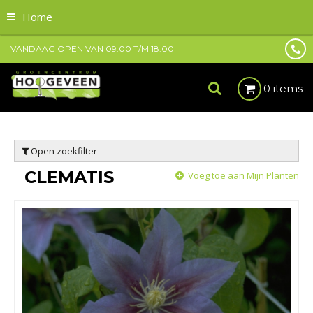
Home
VANDAAG OPEN VAN
09:00
T/M
18:00
0 items
Open zoekfilter
CLEMATIS
Voeg toe aan Mijn Planten