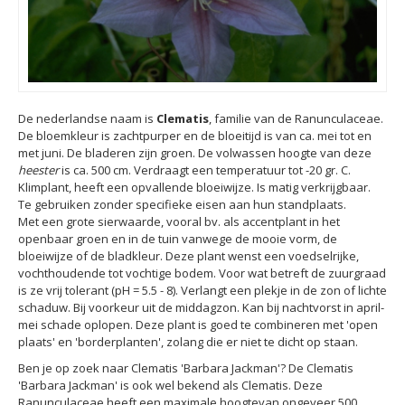
De nederlandse naam is
Clematis
, familie van de Ranunculaceae.
De bloemkleur is zachtpurper en de bloeitijd is van ca. mei tot en
met juni. De bladeren zijn groen. De volwassen hoogte van deze
heester
is ca. 500 cm. Verdraagt een temperatuur tot -20 gr. C.
Klimplant, heeft een opvallende bloeiwijze. Is matig verkrijgbaar.
Te gebruiken zonder specifieke eisen aan hun standplaats.
Met een grote sierwaarde, vooral bv. als accentplant in het
openbaar groen en in de tuin vanwege de mooie vorm, de
bloeiwijze of de bladkleur. Deze plant wenst een voedselrijke,
vochthoudende tot vochtige bodem. Voor wat betreft de zuurgraad
is ze vrij tolerant (pH = 5.5 - 8). Verlangt een plekje in de zon of lichte
schaduw. Bij voorkeur uit de middagzon. Kan bij nachtvorst in april-
mei schade oplopen. Deze plant is goed te combineren met 'open
plaats' en 'borderplanten', zolang die er niet te dicht op staan.
Ben je op zoek naar Clematis 'Barbara Jackman'? De Clematis
'Barbara Jackman' is ook wel bekend als Clematis. Deze
Ranunculaceae heeft een maximale hoogtevan ongeveer 500