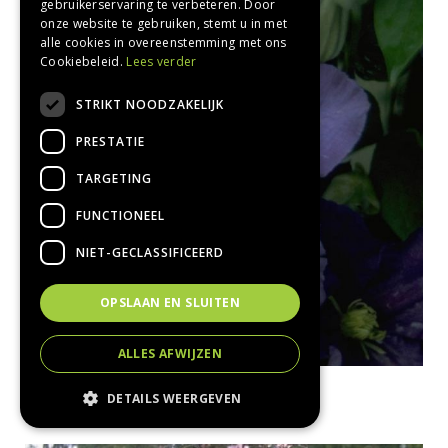
gebruikerservaring te verbeteren. Door
onze website te gebruiken, stemt u in met
alle cookies in overeenstemming met ons
Cookiebeleid.
Lees verder
STRIKT NOODZAKELIJK
PRESTATIE
TARGETING
FUNCTIONEEL
NIET-GECLASSIFICEERD
OPSLAAN EN SLUITEN
ALLES AFWIJZEN
Clematis
DETAILS WEERGEVEN
Clematis 'General Sikorski'