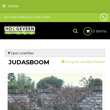
Home
WIJ ZIJN VANDAAG GESLOTEN
0 items
Open zoekfilter
JUDASBOOM
Voeg toe aan Mijn Planten