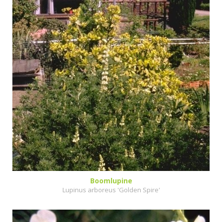
Boomlupine
Lupinus arboreus 'Golden Spire'