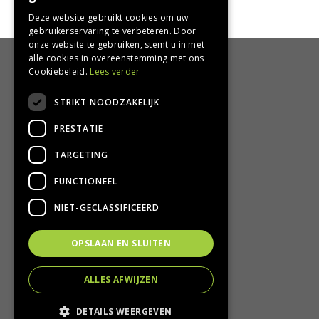
Deze website gebruikt cookies om uw
gebruikerservaring te verbeteren. Door
onze website te gebruiken, stemt u in met
alle cookies in overeenstemming met ons
HANDIG
Cookiebeleid.
Lees verder
Bezorgen en afhalen
STRIKT NOODZAKELIJK
Retourbeleid
PRESTATIE
Algemene voorwaarden
Privacy Policy
TARGETING
Privacy statement
FUNCTIONEEL
CONTACT
NIET-GECLASSIFICEERD
Groencentrum Hoogeveen
OPSLAAN EN SLUITEN
Nijstad 11
7909 HS Hoogeveen
ALLES AFWIJZEN
T.
0528-251380
E.
info@groencentrumhoogeveen.nl
DETAILS WEERGEVEN