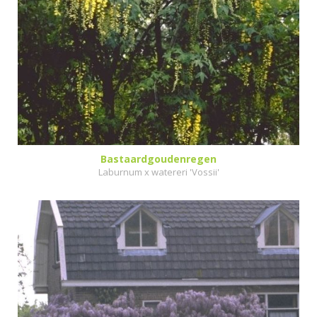
Bastaardgoudenregen
Laburnum x watereri 'Vossii'