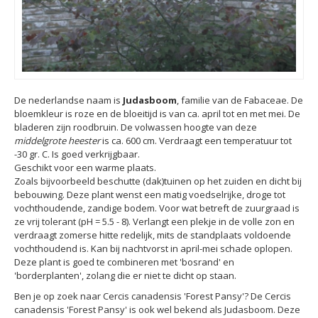
De nederlandse naam is
Judasboom
, familie van de Fabaceae. De
bloemkleur is roze en de bloeitijd is van ca. april tot en met mei. De
bladeren zijn roodbruin. De volwassen hoogte van deze
middelgrote heester
is ca. 600 cm. Verdraagt een temperatuur tot
-30 gr. C. Is goed verkrijgbaar.
Geschikt voor een warme plaats.
Zoals bijvoorbeeld beschutte (dak)tuinen op het zuiden en dicht bij
bebouwing. Deze plant wenst een matig voedselrijke, droge tot
vochthoudende, zandige bodem. Voor wat betreft de zuurgraad is
ze vrij tolerant (pH = 5.5 - 8). Verlangt een plekje in de volle zon en
verdraagt zomerse hitte redelijk, mits de standplaats voldoende
vochthoudend is. Kan bij nachtvorst in april-mei schade oplopen.
Deze plant is goed te combineren met 'bosrand' en
'borderplanten', zolang die er niet te dicht op staan.
Ben je op zoek naar Cercis canadensis 'Forest Pansy'? De Cercis
canadensis 'Forest Pansy' is ook wel bekend als Judasboom. Deze