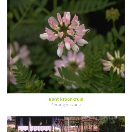
Bont kroonkruid
Securigera varia