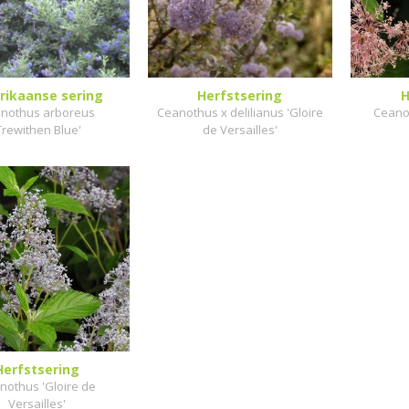
ikaanse sering
Herfstsering
H
nothus arboreus
Ceanothus x delilianus 'Gloire
Ceano
Trewithen Blue'
de Versailles'
Herfstsering
nothus 'Gloire de
Versailles'