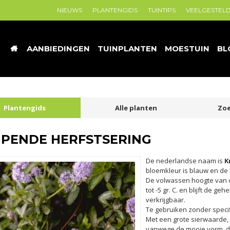
NIEUWS
PLANTENGIDS
TUINTIPS
VEELGESTEL
AANBIEDINGEN
TUINPLANTEN
MOESTUIN
BL
Plantengids
Alle planten
Zoe
IPENDE HERFSTSERING
De nederlandse naam is
K
bloemkleur is blauw en de bl
De volwassen hoogte van
tot -5 gr. C. en blijft de g
verkrijgbaar.
Te gebruiken zonder speci
Met een grote sierwaarde, 
vanwege de mooie vorm, de