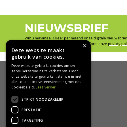
NIEUWSBRIEF
Wilt u maximaal 1 keer per maand onze digitale nieuwsbrie
Wij slaan uw gegevens secuur op conform onze
privacy pol
×
Deze website maakt
gebruik van cookies.
Deze website gebruikt cookies om uw
gebruikerservaring te verbeteren. Door
onze website te gebruiken, stemt u in met
HANDIG
alle cookies in overeenstemming met ons
Cookiebeleid.
Lees verder
Bezorgen en afhalen
STRIKT NOODZAKELIJK
Retourbeleid
Algemene voorwaarden
PRESTATIE
Privacy Policy
Privacy statement
TARGETING