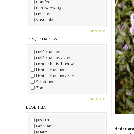
Conifeer
Een-tweejarig
Heester
Vaste plant
Wis selectie
ZON / SCHADUW:
Halfschaduw
Halfschaduw / zon
Lichte / halfschaduw
Lichte schaduw
Lichte schaduw / zon
Schaduw
Zon
Wis selectie
BLOEITIJD:
Januari
Februari
Nederlan
Maart