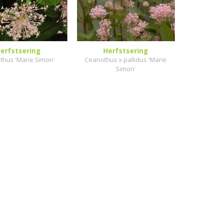
erfstsering
Herfstsering
thus 'Marie Simon'
Ceanothus x pallidus 'Marie
Simon'