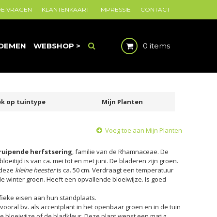
DE VRAGEN
KLANTENKAART
IMPRESSIE
CONTACT
OEMEN
WEBSHOP >
0 items
k op tuintype
Mijn Planten
Voeg toe aan Mijn Planten
ruipende herfstsering
, familie van de Rhamnaceae. De
oeitijd is van ca. mei tot en met juni. De bladeren zijn groen.
 deze
kleine heester
is ca. 50 cm. Verdraagt een temperatuur
ehele winter groen. Heeft een opvallende bloeiwijze. Is goed
fieke eisen aan hun standplaats.
vooral bv. als accentplant in het openbaar groen en in de tuin
 bloeiwijze of de bladkleur. Deze plant wenst een matig