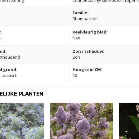
herfstsering
Ceanothus thyrsiflorus var. repens
Familie:
s
Rhamnaceae
:
Veelkleurig blad:
Nee
n
id:
Zon / schaduw:
hthoudend
Zon
d grond:
Hoogte in CM:
ot basisch
50
LIJKE PLANTEN