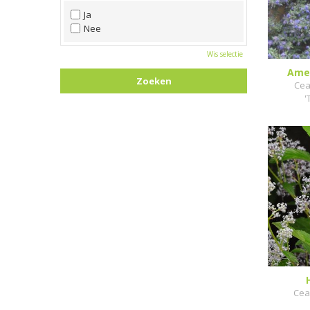
Wit
Ja
Zwart
Nee
Wis selectie
Amer
Cea
'
Cea