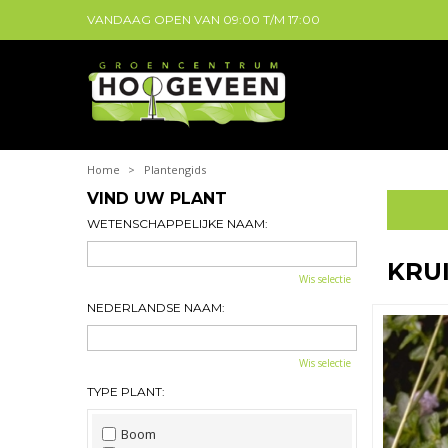
VANDAAG OPEN VAN
09:00
T/M
17:00
Home
>
Plantengids
VIND UW PLANT
WETENSCHAPPELIJKE NAAM:
KRU
Wis selectie
NEDERLANDSE NAAM:
Wis selectie
TYPE PLANT:
Boom