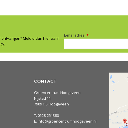
E-mailadres:
*
f ontvangen? Meld u dan hier aan!
icy.
CONTACT
Groencentrum Hoogeveen
Nijstad 11
7909 HS Hoogeveen
T.
0528-251380
E.
info@groencentrumhoogeveen.nl