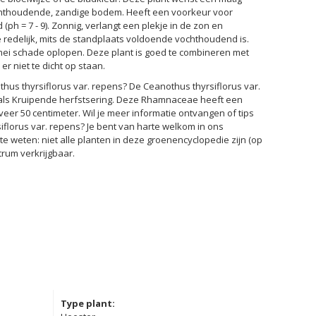
ochthoudende, zandige bodem. Heeft een voorkeur voor
(ph = 7 - 9). Zonnig, verlangt een plekje in de zon en
redelijk, mits de standplaats voldoende vochthoudend is.
l-mei schade oplopen. Deze plant is goed te combineren met
er niet te dicht op staan.
hus thyrsiflorus var. repens? De Ceanothus thyrsiflorus var.
als Kruipende herfstsering. Deze Rhamnaceae heeft een
er 50 centimeter. Wil je meer informatie ontvangen of tips
florus var. repens? Je bent van harte welkom in ons
te weten: niet alle planten in deze groenencyclopedie zijn (op
trum verkrijgbaar.
Type plant: