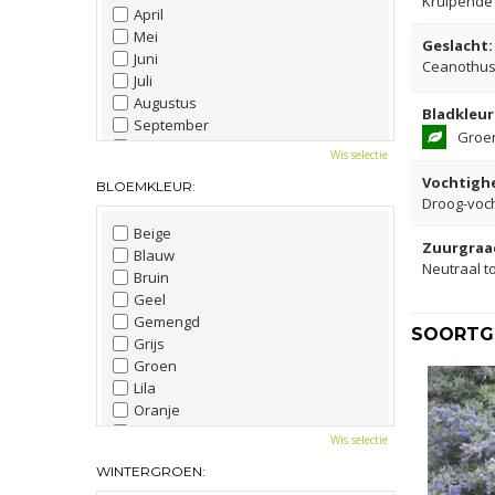
Kruipende 
April
Mei
Geslacht:
Juni
Ceanothu
Juli
Augustus
Bladkleur
September
Groe
Oktober
Wis selectie
November
Vochtighe
BLOEMKLEUR:
December
Droog-voc
Beige
Zuurgraa
Blauw
Neutraal t
Bruin
Geel
Gemengd
SOORTGE
Grijs
Groen
Lila
Oranje
Paars
Wis selectie
Rood
WINTERGROEN:
Roze