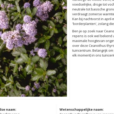
voedselrijke, droge tot v
neutrale tot basische grond 
verdraagt zomerse warmte 
Kan bij nachtvorst in apri
'borderplanten', zolang die 
Ben je op zoek naar Ceanot
repens is ook wel bekend 
maximale hoogtevan ongeve
over deze Ceanothus thyrsi
tuincentrum. Belangrijk om 
elk moment) in ons tuincen
dse naam:
Wetenschappelijke naam: