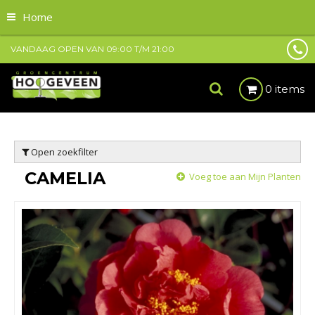
Home
VANDAAG OPEN VAN
09:00
T/M
21:00
0 items
Open zoekfilter
CAMELIA
Voeg toe aan Mijn Planten