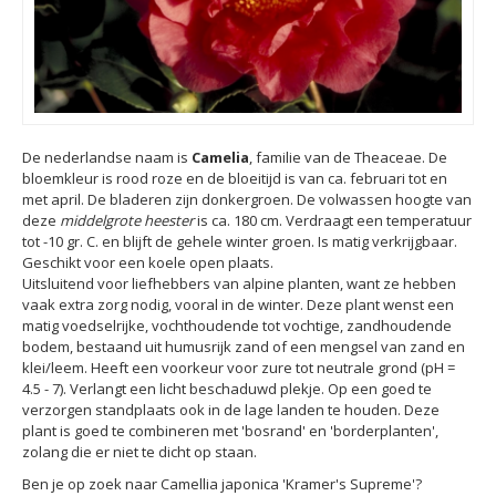
De nederlandse naam is
Camelia
, familie van de Theaceae. De
bloemkleur is rood roze en de bloeitijd is van ca. februari tot en
met april. De bladeren zijn donkergroen. De volwassen hoogte van
deze
middelgrote heester
is ca. 180 cm. Verdraagt een temperatuur
tot -10 gr. C. en blijft de gehele winter groen. Is matig verkrijgbaar.
Geschikt voor een koele open plaats.
Uitsluitend voor liefhebbers van alpine planten, want ze hebben
vaak extra zorg nodig, vooral in de winter. Deze plant wenst een
matig voedselrijke, vochthoudende tot vochtige, zandhoudende
bodem, bestaand uit humusrijk zand of een mengsel van zand en
klei/leem. Heeft een voorkeur voor zure tot neutrale grond (pH =
4.5 - 7). Verlangt een licht beschaduwd plekje. Op een goed te
verzorgen standplaats ook in de lage landen te houden. Deze
plant is goed te combineren met 'bosrand' en 'borderplanten',
zolang die er niet te dicht op staan.
Ben je op zoek naar Camellia japonica 'Kramer's Supreme'?