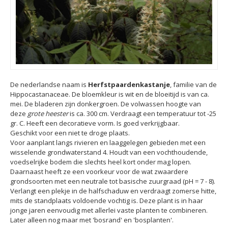
De nederlandse naam is
Herfstpaardenkastanje
, familie van de
Hippocastanaceae. De bloemkleur is wit en de bloeitijd is van ca.
mei. De bladeren zijn donkergroen. De volwassen hoogte van
deze
grote heester
is ca. 300 cm. Verdraagt een temperatuur tot -25
gr. C. Heeft een decoratieve vorm. Is goed verkrijgbaar.
Geschikt voor een niet te droge plaats.
Voor aanplant langs rivieren en laaggelegen gebieden met een
wisselende grondwaterstand 4. Houdt van een vochthoudende,
voedselrijke bodem die slechts heel kort onder mag lopen.
Daarnaast heeft ze een voorkeur voor de wat zwaardere
grondsoorten met een neutrale tot basische zuurgraad (pH = 7 - 8).
Verlangt een plekje in de halfschaduw en verdraagt zomerse hitte,
mits de standplaats voldoende vochtig is. Deze plant is in haar
jonge jaren eenvoudig met allerlei vaste planten te combineren.
Later alleen nog maar met 'bosrand' en 'bosplanten'.