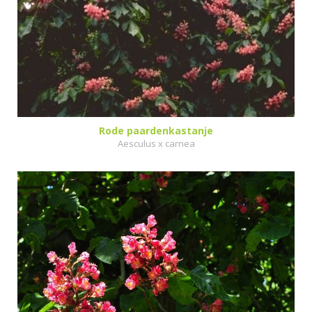
Rode paardenkastanje
Aesculus x carnea