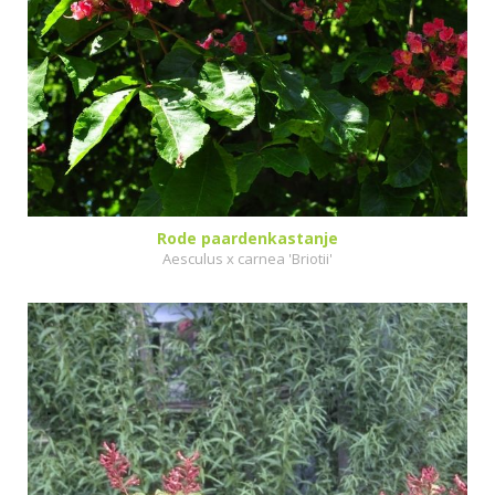
Rode paardenkastanje
Aesculus x carnea 'Briotii'