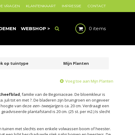
DE VRAGEN
KLANTENKAART
IMPRESSIE
CONTACT
OEMEN
WEBSHOP >
0 items
k op tuintype
Mijn Planten
Voeg toe aan Mijn Planten
cheefblad
, familie van de Begoniaceae. De bloemkleur is
ca. juli tot en met ?. De bladeren zijn bruingroen en ongeveer
n hoogte van deze
een- tweejarige
is ca. 20 cm. Verdraagt een
 geadviseerde plantafstand is 20 cm. (25 st. per m2.) Is slecht
en tuinen met slechts een enkele volwassen boom of heester.
angt een licht beschaduwde plek nabij bomen en heesters. De