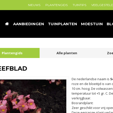
NIEUWS
PLANTENGIDS
TUINTIPS
VEELGESTEL
AANBIEDINGEN
TUINPLANTEN
MOESTUIN
BL
Plantengids
Alle planten
Zoe
EEFBLAD
De nederlandse naam is
S
roze en de bloeitijd is van 
10 cm. hoog. De volwasse
temperatuur tot +5 gr. C. De
verkrijgbaar.
Bosrandplant:
Zeer geschikt voor vrij op
Deze eenjarige plant verl