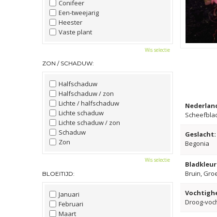
Conifeer
Een-tweejarig
Heester
Vaste plant
Wis selectie
ZON / SCHADUW:
Halfschaduw
Halfschaduw / zon
Lichte / halfschaduw
Nederlan
Lichte schaduw
Scheefbla
Lichte schaduw / zon
Schaduw
Geslacht:
Zon
Begonia
Wis selectie
Bladkleur
Bruin, Gro
BLOEITIJD:
Vochtighe
Januari
Droog-voc
Februari
Maart