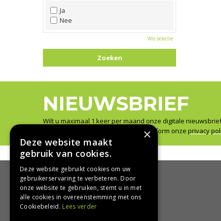
Wit
Ja
Zwart
Nee
Wis selectie
NIEUWSBRIEF
Wilt u maximaal 1 keer per maand onze digitale nieuwsbrie
×
Wij slaan uw gegevens secuur op conform onze
privacy pol
Deze website maakt
gebruik van cookies.
Deze website gebruikt cookies om uw
gebruikerservaring te verbeteren. Door
onze website te gebruiken, stemt u in met
HANDIG
alle cookies in overeenstemming met ons
Cookiebeleid.
Lees verder