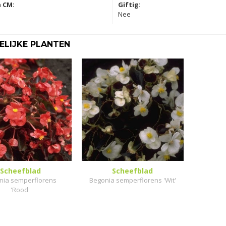
 CM:
Giftig:
Nee
LIJKE PLANTEN
Scheefblad
Scheefblad
nia semperflorens
Begonia semperflorens 'Wit'
'Rood'