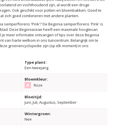
oorlatend en vochthoudend zijn, al wordt een droge
ragen. Ook geschikt voor potten en bloembakken. Goed te
aat zich goed combineren met andere planten.
a semperflorens 'Pink'? De Begonia semperflorens 'Pink' is
fblad. Deze Begoniaceae heeft een maximale hoogtevan
l je meer informatie ontvangen of tips over deze Begonia
ent van harte welkom in ons tuincentrum. Belangrijk om te
n deze groenencyclopedie zijn (op elk moment) in ons
Type plant:
Een-tweejarig
Bloemkleur:
Roze
Bloeitijd:
Juni, Juli, Augustus, September
Wintergroen:
Nee