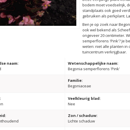
bodem moet voedselrijk, d
standplaats ook goed verd
gebruiken als perkplant. L
Ben je op zoek naar Begoni
ook wel bekend als Schee
ongeveer 20 centimeter. Wi
semperflorens 'Pink'? Je b
weten: niet alle planten i
tuincentrum verkrijgbaar.
dse naam:
Wetenschappelijke naam:
d
Begonia semperflorens 'Pink'
Familie:
Begoniaceae
:
Veelkleurig blad:
en
Nee
id:
Zon / schaduw:
hthoudend
Lichte schaduw