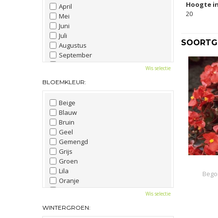
Hoogte in
April
20
Mei
Juni
Juli
SOORTGE
Augustus
September
Oktober
Wis selectie
November
BLOEMKLEUR:
December
Beige
Blauw
Bruin
Geel
Gemengd
Grijs
Groen
Lila
Bego
Oranje
Paars
Wis selectie
Rood
WINTERGROEN:
Roze