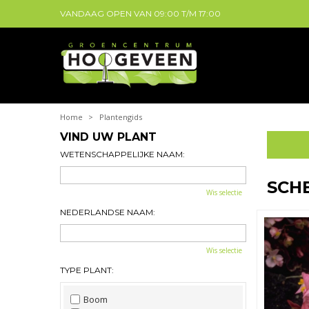
VANDAAG OPEN VAN
09:00
T/M
17:00
Home
>
Plantengids
VIND UW PLANT
WETENSCHAPPELIJKE NAAM:
SCH
Wis selectie
NEDERLANDSE NAAM:
Wis selectie
TYPE PLANT:
Boom