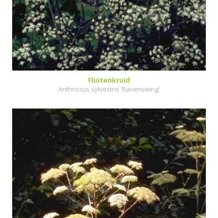
Fluitenkruid
Anthriscus sylvestris 'Ravenswing'