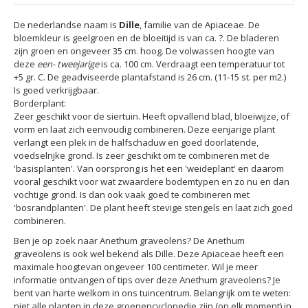
De nederlandse naam is
Dille
, familie van de Apiaceae. De
bloemkleur is geelgroen en de bloeitijd is van ca. ?. De bladeren
zijn groen en ongeveer 35 cm. hoog. De volwassen hoogte van
deze
een- tweejarige
is ca. 100 cm. Verdraagt een temperatuur tot
+5 gr. C. De geadviseerde plantafstand is 26 cm. (11-15 st. per m2.)
Is goed verkrijgbaar.
Borderplant:
Zeer geschikt voor de siertuin. Heeft opvallend blad, bloeiwijze, of
vorm en laat zich eenvoudig combineren. Deze eenjarige plant
verlangt een plek in de halfschaduw en goed doorlatende,
voedselrijke grond. Is zeer geschikt om te combineren met de
'basisplanten'. Van oorsprong is het een 'weideplant' en daarom
vooral geschikt voor wat zwaardere bodemtypen en zo nu en dan
vochtige grond. Is dan ook vaak goed te combineren met
'bosrandplanten'. De plant heeft stevige stengels en laat zich goed
combineren.
Ben je op zoek naar Anethum graveolens? De Anethum
graveolens is ook wel bekend als Dille. Deze Apiaceae heeft een
maximale hoogtevan ongeveer 100 centimeter. Wil je meer
informatie ontvangen of tips over deze Anethum graveolens? Je
bent van harte welkom in ons tuincentrum. Belangrijk om te weten:
niet alle planten in deze groenencyclopedie zijn (op elk moment) in