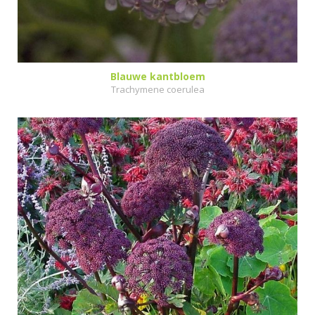
Blauwe kantbloem
Trachymene coerulea