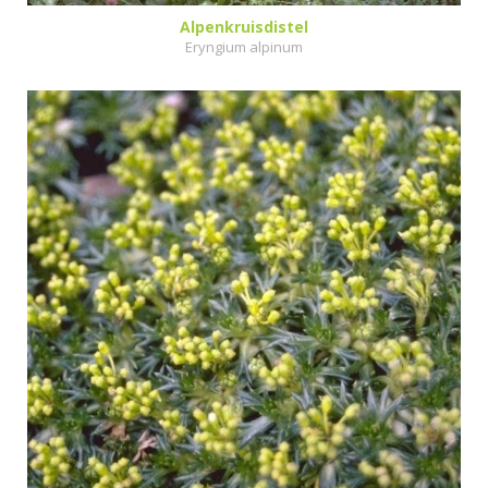
Alpenkruisdistel
Eryngium alpinum