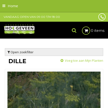
Home
VANDAAG OPEN VAN
09:00
T/M
18:00
0 items
Open zoekfilter
DILLE
Voeg toe aan Mijn Planten