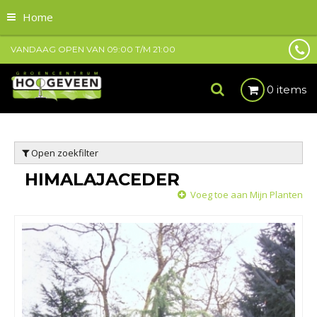
Home
VANDAAG OPEN VAN
09:00
T/M
21:00
0 items
Open zoekfilter
HIMALAJACEDER
Voeg toe aan Mijn Planten