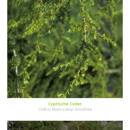
Cyprische Ceder
Cedrus libani subsp. brevifolia