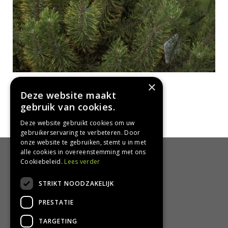
Bergden
×
Pinus mugo 'Yellow Tip'
Deze website maakt
gebruik van cookies.
Deze website gebruikt cookies om uw
gebruikerservaring te verbeteren. Door
onze website te gebruiken, stemt u in met
alle cookies in overeenstemming met ons
HANDIG
Cookiebeleid.
Lees verder
Bezorgen en afhalen
STRIKT NOODZAKELIJK
Retourbeleid
PRESTATIE
Algemene voorwaarden
Privacy Policy
TARGETING
Privacy statement