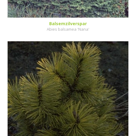
Balsemzilverspar
Abies balsamea 'Nana'