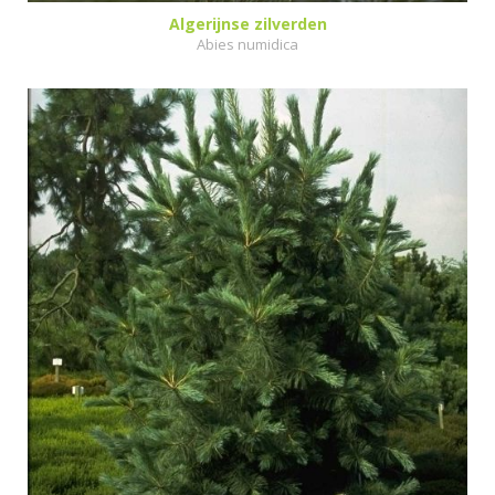
Algerijnse zilverden
Abies numidica