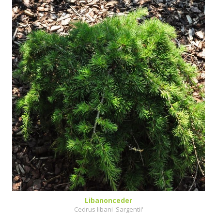
Libanonceder
Cedrus libani 'Sargentii'