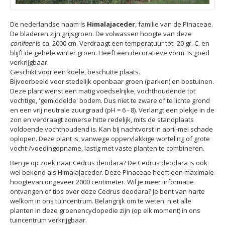
De nederlandse naam is
Himalajaceder
, familie van de Pinaceae.
De bladeren zijn grijsgroen. De volwassen hoogte van deze
conifeer
is ca. 2000 cm. Verdraagt een temperatuur tot -20 gr. C. en
blijft de gehele winter groen. Heeft een decoratieve vorm. Is goed
verkrijgbaar.
Geschikt voor een koele, beschutte plaats.
Bijvoorbeeld voor stedelijk openbaar groen (parken) en bostuinen.
Deze plant wenst een matig voedselrijke, vochthoudende tot
vochtige, 'gemiddelde' bodem. Dus niet te zware of te lichte grond
en een vrij neutrale zuurgraad (pH = 6 - 8). Verlangt een plekje in de
zon en verdraagt zomerse hitte redelijk, mits de standplaats
voldoende vochthoudend is. Kan bij nachtvorst in april-mei schade
oplopen. Deze plant is, vanwege oppervlakkige worteling of grote
vocht-/voedingopname, lastig met vaste planten te combineren.
Ben je op zoek naar Cedrus deodara? De Cedrus deodara is ook
wel bekend als Himalajaceder. Deze Pinaceae heeft een maximale
hoogtevan ongeveer 2000 centimeter. Wil je meer informatie
ontvangen of tips over deze Cedrus deodara? Je bent van harte
welkom in ons tuincentrum. Belangrijk om te weten: niet alle
planten in deze groenencyclopedie zijn (op elk moment) in ons
tuincentrum verkrijgbaar.