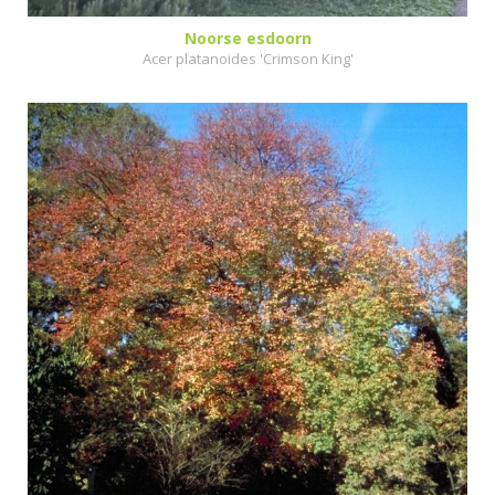
Noorse esdoorn
Acer platanoides 'Crimson King'