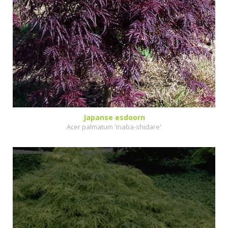
Japanse esdoorn
Acer palmatum 'Inaba-shidare'