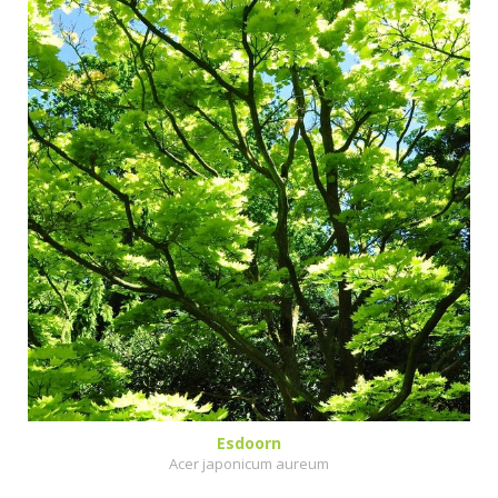
Esdoorn
Acer japonicum aureum