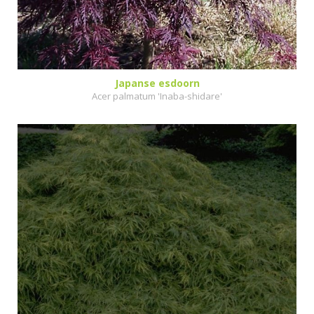
Japanse esdoorn
Acer palmatum 'Inaba-shidare'