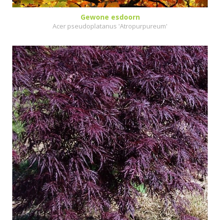
Gewone esdoorn
Acer pseudoplatanus 'Atropurpureum'