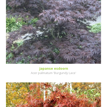
Japanse esdoorn
Acer palmatum 'Burgundy Lace'