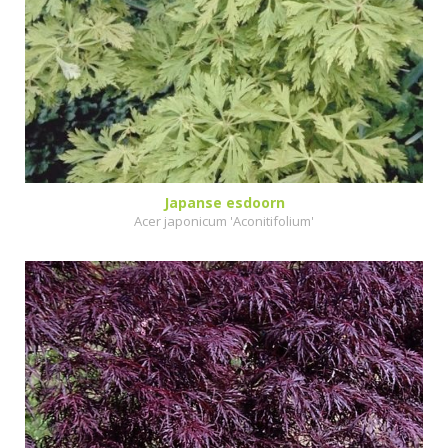
Japanse esdoorn
Acer japonicum 'Aconitifolium'