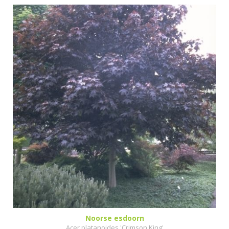
Noorse esdoorn
Acer platanoides 'Crimson King'