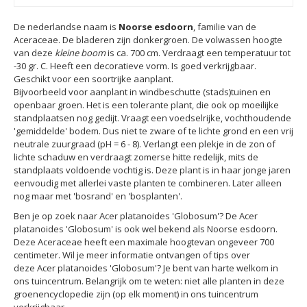
De nederlandse naam is
Noorse esdoorn
, familie van de
Aceraceae. De bladeren zijn donkergroen. De volwassen hoogte
van deze
kleine boom
is ca. 700 cm. Verdraagt een temperatuur tot
-30 gr. C. Heeft een decoratieve vorm. Is goed verkrijgbaar.
Geschikt voor een soortrijke aanplant.
Bijvoorbeeld voor aanplant in windbeschutte (stads)tuinen en
openbaar groen. Het is een tolerante plant, die ook op moeilijke
standplaatsen nog gedijt. Vraagt een voedselrijke, vochthoudende
'gemiddelde' bodem. Dus niet te zware of te lichte grond en een vrij
neutrale zuurgraad (pH = 6 - 8). Verlangt een plekje in de zon of
lichte schaduw en verdraagt zomerse hitte redelijk, mits de
standplaats voldoende vochtig is. Deze plant is in haar jonge jaren
eenvoudig met allerlei vaste planten te combineren. Later alleen
nog maar met 'bosrand' en 'bosplanten'.
Ben je op zoek naar Acer platanoides 'Globosum'? De Acer
platanoides 'Globosum' is ook wel bekend als Noorse esdoorn.
Deze Aceraceae heeft een maximale hoogtevan ongeveer 700
centimeter. Wil je meer informatie ontvangen of tips over
deze Acer platanoides 'Globosum'? Je bent van harte welkom in
ons tuincentrum. Belangrijk om te weten: niet alle planten in deze
groenencyclopedie zijn (op elk moment) in ons tuincentrum