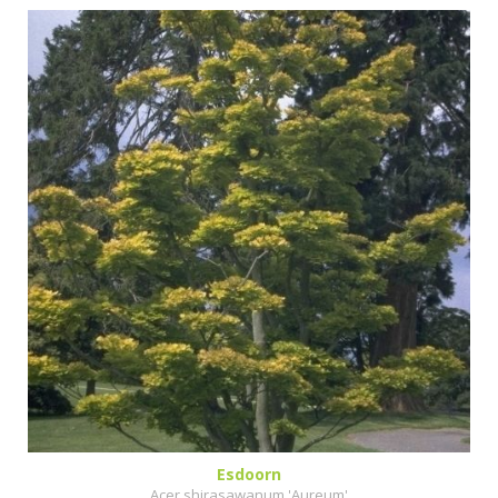
Esdoorn
Acer shirasawanum 'Aureum'