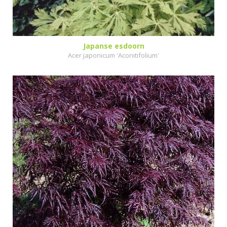
Japanse esdoorn
Acer japonicum 'Aconitifolium'