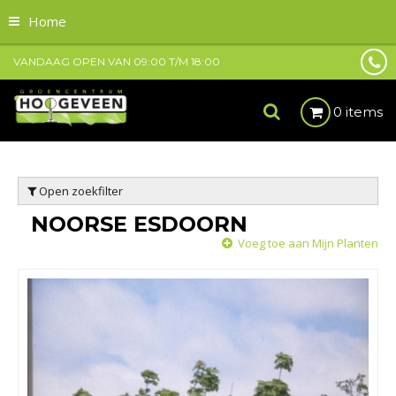
Home
VANDAAG OPEN VAN
09:00
T/M
18:00
0 items
Open zoekfilter
NOORSE ESDOORN
Voeg toe aan Mijn Planten