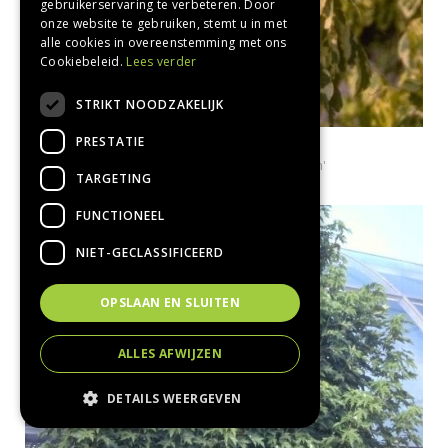
gebruikerservaring te verbeteren. Door
onze website te gebruiken, stemt u in met
alle cookies in overeenstemming met ons
Cookiebeleid.
Lees verder
STRIKT NOODZAKELIJK
PRESTATIE
Vederesdoorn
Acer negundo 'Aureomarginatum'
TARGETING
FUNCTIONEEL
NIET-GECLASSIFICEERD
OPSLAAN EN SLUITEN
ALLES AFWIJZEN
DETAILS WEERGEVEN